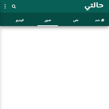
نص
صور
فيديو
يتيم