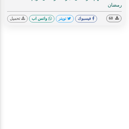
رمضان
60
فيسبوك
تويتر
واتس اب
تحميل