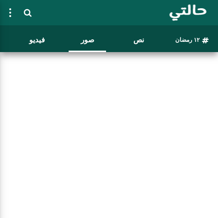
نص
صور
فيديو
١٢ رمضان