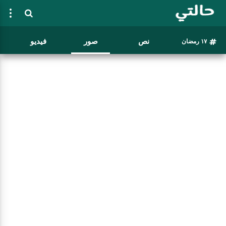
نص
صور
فيديو
١٧ رمضان