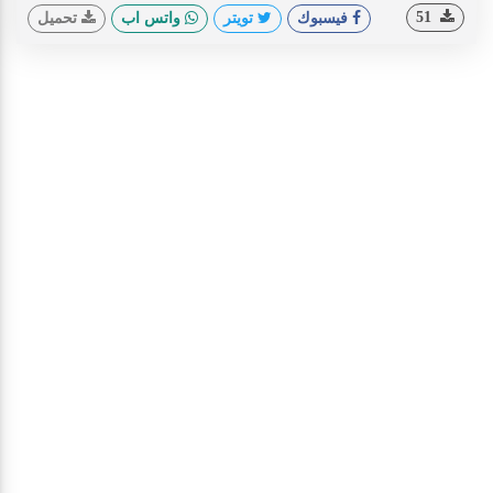
51
فيسبوك
تويتر
واتس اب
تحميل