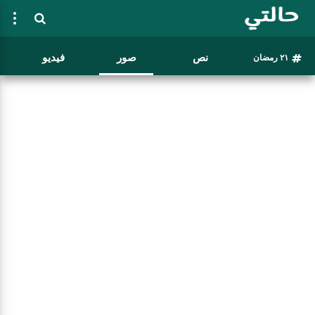
نص
صور
فيديو
٢١ رمضان