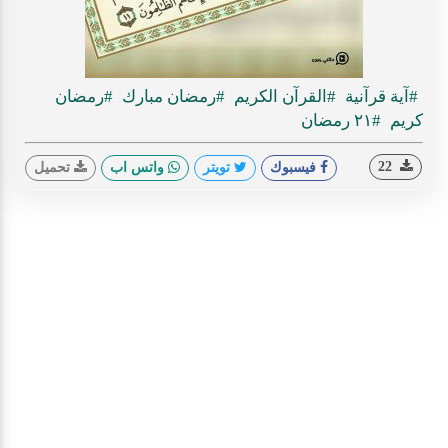
#آية قرآنية
#القرآن الكريم
#رمضان مبارك
#رمضان
كريم
#٢١ رمضان
22
فيسبوك
تويتر
واتس اب
تحميل