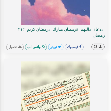
#دعاء
#اللهم
#رمضان مبارك
#رمضان كريم
#٢١
رمضان
72
فيسبوك
تويتر
واتس اب
تحميل