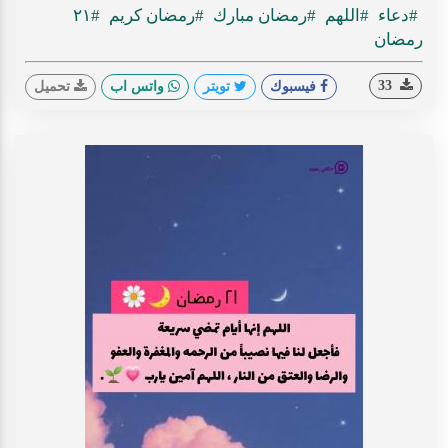
#دعاء
#اللهم
#رمضان مبارك
#رمضان كريم
#٢١
رمضان
33
فيسبوك
تويتر
واتس اب
تحميل