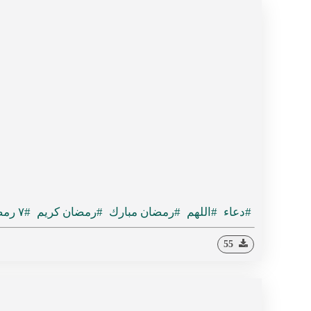
#دعاء
#اللهم
#رمضان مبارك
#رمضان كريم
#٧ رمضان
55