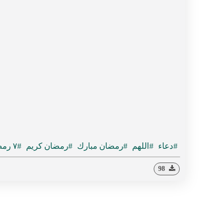
#دعاء
#اللهم
#رمضان مبارك
#رمضان كريم
#٧ رمضان
98