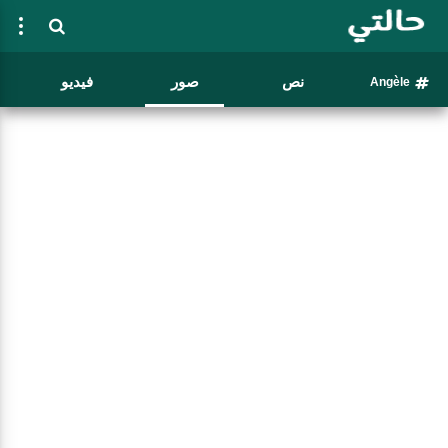
نص
صور
فيديو
Angèle