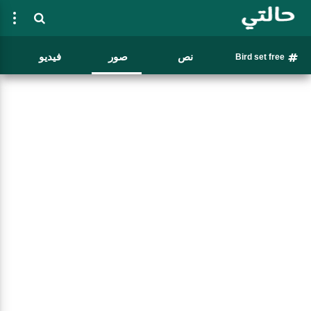
نص
صور
فيديو
Bird set free