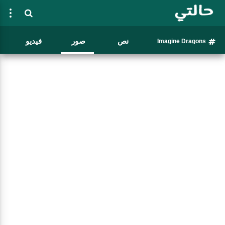
نص
صور
فيديو
Imagine Dragons