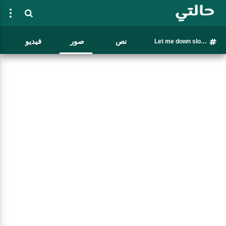
نص
صور
فيديو
Let me down slowly