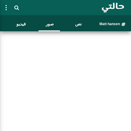
نص
صور
فيديو
Matt hansen