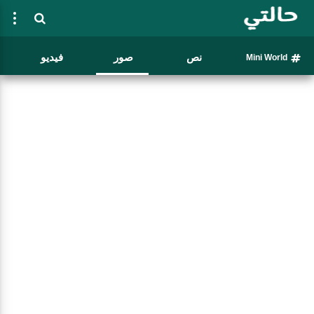
نص
صور
فيديو
Mini World