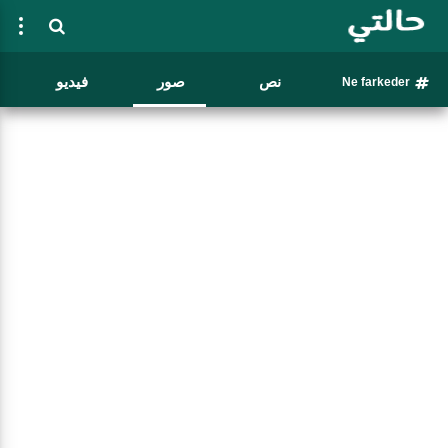
نص
صور
فيديو
Ne farkeder