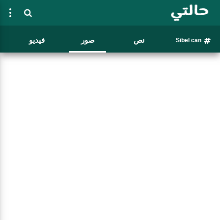
نص
صور
فيديو
Sibel can