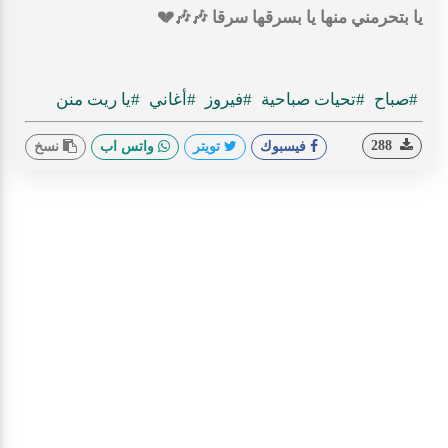
يا بتحرمني منها يا بسرقها سرقا
🎶
🎶
💔
#صباح
#تحيات صباحية
#فيروز
#أغاني
#يا ريت منن
288
فيسبوك
تويتر
واتس اب
نسخ