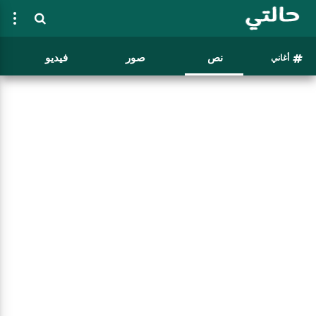
نص
صور
فيديو
أغاني