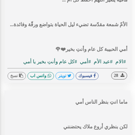
الأمّ شمعة مقدّسة تضيء ليل الحياة بتواضع ورقّة وفائدة...
أمي الحبيبة كل عام وأنتِ بخير⁦❤️⁩🌹
#الام
#عيد الأم
#أمي
#كل عام وأنتِ بخير يا أمي
28
فيسبوك
تويتر
واتس اب
نسخ
ماما انتِ بنظر الناس أمي
لكن بنظري أروع ملاك يحتضنني