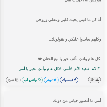
مو بس انا أحبك يا أمي
أنا كل ما فيني يحبك قلبي وعقلي وروحي
وكلهم يعايدوا عليكي و يقولولك..
كل عام وانتِ بألف خير يا نبع الحنان ⁦❤️⁩
#الام
#عيد الأم
#أمي
#كل عام وأنتِ بخير يا أمي
10
فيسبوك
تويتر
واتس اب
نسخ
أمي ما أتصور حياتي من دونك