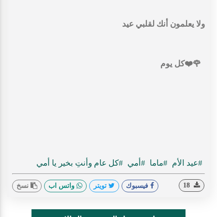
ولا يعلمون أنك لقلبي عيد
🌹❤️كل يوم
#عيد الأم
#ماما
#أمي
#كل عام وأنتِ بخير يا أمي
18
فيسبوك
تويتر
واتس اب
نسخ