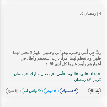
ربِّ هي أُمي وجنتي، وهو أبي وحبيبي اللهمَّ لا تحني لهما
ظهراً ولا تعظم لهما أمراً، يارب أسعدهم وأطِل في
أعمارهم وأبعد عنهما كل أذى 🖤 !!
#دعاء
#ابي
#اللهم
#أمي
#رمضان مبارك
#رمضان
كريم
#٤ رمضان
68
فيسبوك
تويتر
واتس اب
نسخ