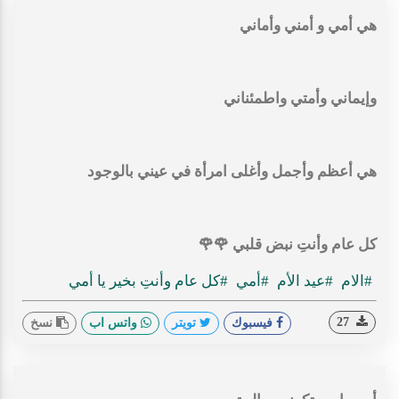
هي أمي و أمني وأماني
وإيماني وأمتي واطمئناني
هي أعظم وأجمل وأغلى امرأة في عيني بالوجود
كل عام وأنتِ نبض قلبي 🌹🌹
#الام
#عيد الأم
#أمي
#كل عام وأنتِ بخير يا أمي
27
فيسبوك
تويتر
واتس اب
نسخ