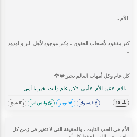
الأم ..
كنز مفقود لأصحاب العقوق .. وكنز موجود لأهل البر والودود
..
كل عام وكل أمهات العالم بخير ⁦❤️⁩🌹
#الام
#عيد الأم
#أمي
#كل عام وأنتِ بخير يا أمي
16
فيسبوك
تويتر
واتس اب
نسخ
الأم هي الحب الثابت ، والحقيقة التي لا تتغير في زمن كل
مافيه يتغير اللهم احفظ كل أم ...