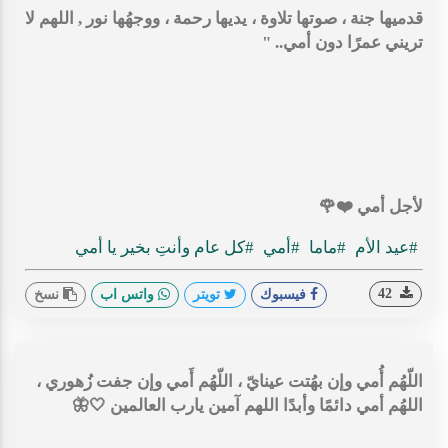
‏قدميها جنة ، صوتها تلاوة ، يديها رحمة ، ووجهُها نور , اللهم لا
تريني عمرًا دون أمي.. "
لأجل أمي ❤️🌹
#عيد الأم
#ماما
#أمي
#كل عام وأنتِ بخير يا أمي
42
فيسبوك
تويتر
واتس اب
نسخ
‏اللّهُم أُمي وإن بهُتت عينايّ ، اللّهُم أَمي وإن جفت زُهوري ،
اللهُم أمي دائمًا وأبدًا اللهم آمين يارب العالمين 🤍🦋