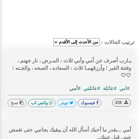
ترتيب الحالات :
يـارب أصرف عن أمي وأبي ثلاث : المـرض ، نار جهنم ،
وفتنة القبر ! وأرزقهمـا ثلاث : السعاده ، الصحه ، والجـنه !
🤍🤍
#ابي
#عائلة
#عائلتي
#أمي
458
فيسبوك
تويتر
واتس اب
نسخ
​​‏أمي ...بقدر ما أحبك أسأل الله أن يبقيك بجانبي حتى تغمض
عيني قبل عينك..