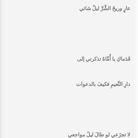
‏عارٍ وريحُ الشَّرِّ ليلٌ شاتي
‏قَدَماكِ يا أُمَّاهُ تذكرتي إلى
‏دارِ النَّعيمِ فكيفَ بالدعوات
‏لا تجزَعي لو طالَ ليلُ مواجعي