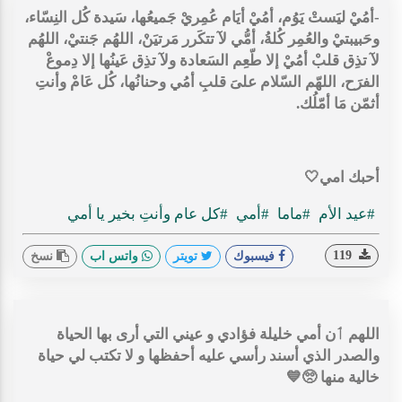
-أمُيْ ليَستْ يَوُم، أمُيْ أيَام عُمِريْ جَميعُها، سَيدة كُل النِسّاء،
وحَبيبتيْ والعُمِر كُلةُ، أمُّي لآ تتكَرر مَرتيَنْ، اللهُم جَنتيْ، اللهُم
لآ تذِق قلبْ أمُيْ إلا طّعِم السَعادة ولآ تذِق عَينُها إلا دِموعْ
الفرَح، اللهّم السّلام علىَ قلبِ أمُي وحنانُها، كُل عَامْ وأنتِ
أثمّن مَا أمّلُك.
أحبك امي🤍
#عيد الأم
#ماما
#أمي
#كل عام وأنتِ بخير يا أمي
119
فيسبوك
تويتر
واتس اب
نسخ
اللهم ٲن أمي خليلة فؤادي و عيني التي أرى بها الحياة
والصدر الذي أسند رأسي عليه أحفظها و لا تكتب لي حياة
خالية منها 🥺💙