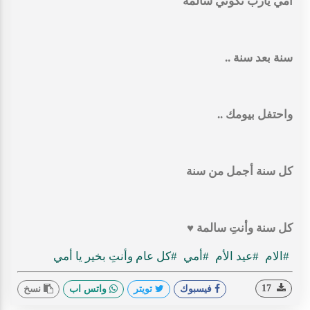
أمي يارب تكوني سالمة
سنة بعد سنة ..
واحتفل بيومك ..
كل سنة أجمل من سنة
كل سنة وأنتِ سالمة ♥️
#الام
#عيد الأم
#أمي
#كل عام وأنتِ بخير يا أمي
17
فيسبوك
تويتر
واتس اب
نسخ