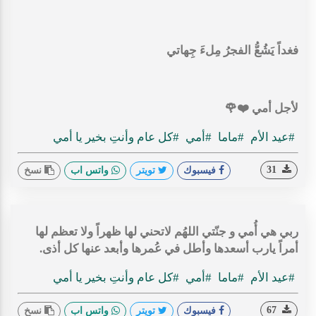
‏فغداً يَشُعُّ الفجرُ مِلءَ جِهاتي
لأجل أمي ❤️🌹
#عيد الأم
#ماما
#أمي
#كل عام وأنتِ بخير يا أمي
31
فيسبوك
تويتر
واتس اب
نسخ
‏ربي هي أُمي و جنّتي اللهُم لاتحني لها ظهراً ولا تعظم لها
أمراً يارب أسعدها وأطل في عُمرها وأبعد عنها كل أذى.
#عيد الأم
#ماما
#أمي
#كل عام وأنتِ بخير يا أمي
67
فيسبوك
تويتر
واتس اب
نسخ