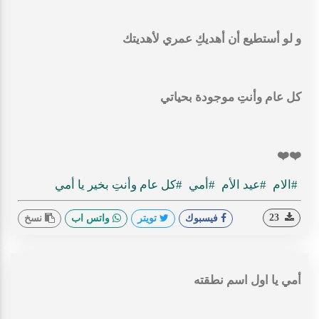
و لو أستطيع أن أهديكِ عمري لأهديتك
كل عام وأنتِ موجودة بحياتي
#الام
#عيد الأم
#أمي
#كل عام وأنتِ بخير يا أمي
23
فيسبوك
تويتر
واتس اب
نسخ
أمي يا اول اسم نطقته