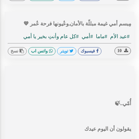
مِبسم أمي غيمة مبللّة بالأمان,وعُيونها فرحة عُمر 💙
#عيد الأم
#ماما
#أمي
#كل عام وأنتِ بخير يا أمي
10
فيسبوك
تويتر
واتس اب
نسخ
أُمّي..🍃
يقولون أن اليوم عيدك