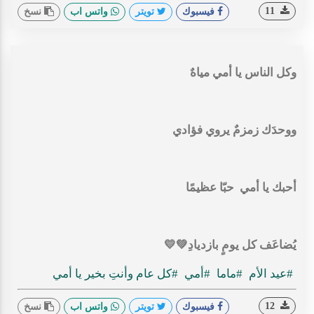
11
فيسبوك
تويتر
واتس اب
نسخ
وكل الناس يا أمي مياهٌ
‏ووحدَك زمزمٌ يروي فؤادي
‏أحبك يا أمي حبّا عظيمًا
‏يُضاعَف كل يومٍ بازديادِ💚💛
#عيد الأم
#ماما
#أمي
#كل عام وأنتِ بخير يا أمي
12
فيسبوك
تويتر
واتس اب
نسخ