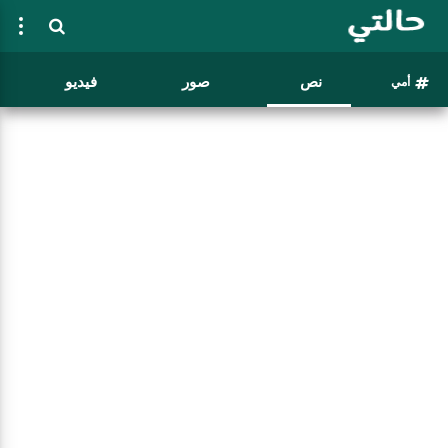
نص
صور
فيديو
أمي