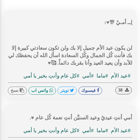
لِــ أمـيْ 🎊♥️:
لن يكون عيد الأم جميل إلا بك ولن تكون سعادتي كبيرة إلا
بك فأنت كُل الجمال وكُل السعادة اسأل الله أن يحفظك لي
للأبد وأن يعيد العيد وأنا بقربك دائماً. 🥰♥️
#عيد الأم
#ماما
#أمي
#كل عام وأنتِ بخير يا أمي
38
فيسبوك
تويتر
واتس اب
نسخ
أمي أنتِ عيديُ وعيد السنيَّن أنتِ نعمة كُل عام ♥.
#عيد الأم
#ماما
#أمي
#كل عام وأنتِ بخير يا أمي