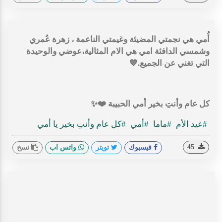
أُمي هي نجمتي المضيئة وغيمتي الناعمة ، زهرة عُمري
وشمسي الدافئة امي هي الام المثالية،عوضي والوحيدة
التي تغني عن الجميع.💙
كل عام وأنتِ بخير أمي الحبيبة ❤️✨
#عيد الأم
#ماما
#أمي
#كل عام وأنتِ بخير يا أمي
45
فيسبوك
تويتر
واتس اب
نسخ