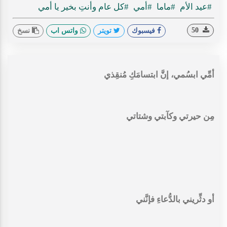
#عيد الأم
#ماما
#أمي
#كل عام وأنتِ بخير يا أمي
50
فيسبوك
تويتر
واتس اب
نسخ
أمِّي ابسُمي، إنَّ ابتسامَكِ مُنقِذي
‏مِن حيرتي وكآبتي وشتاتي
‏أو دثِّريني بالدُّعاءِ فإنَّني