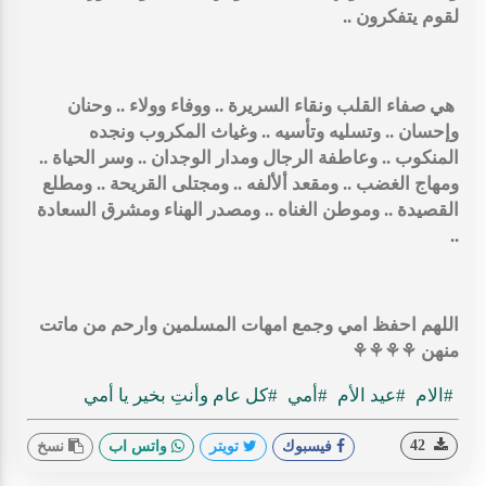
لقوم يتفكرون ..
هي صفاء القلب ونقاء السريرة .. ووفاء وولاء .. وحنان
وإحسان .. وتسليه وتأسيه .. وغياث المكروب ونجده
المنكوب .. وعاطفة الرجال ومدار الوجدان .. وسر الحياة ..
ومهاج الغضب .. ومقعد ألألفه .. ومجتلى القريحة .. ومطلع
القصيدة .. وموطن الغناه .. ومصدر الهناء ومشرق السعادة
..
اللهم احفظ امي وجمع امهات المسلمين وارحم من ماتت
منهن ⚘⚘⚘⚘
#الام
#عيد الأم
#أمي
#كل عام وأنتِ بخير يا أمي
42
فيسبوك
تويتر
واتس اب
نسخ