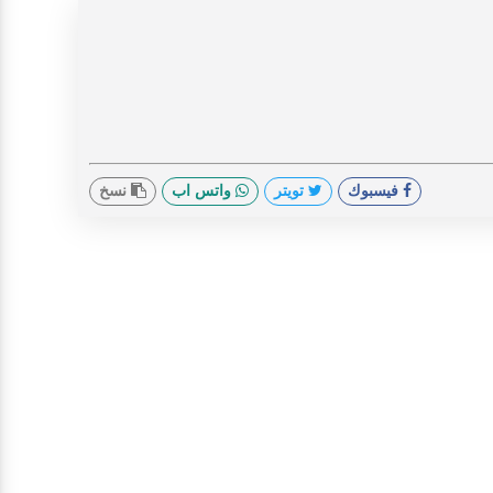
فيسبوك
تويتر
واتس اب
نسخ