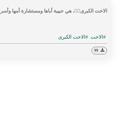
الاخت الكبرى🙋‍♀️، هي حبيبة أباها ومستشارة أمها وأسر
#الاخت
#الاخت الكبرى
99