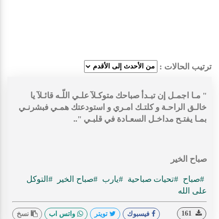
ترتيب الحالات :
" مـا اجمـل إن تبـدأ صباحك متوكـلآ علـي اللّـه قائـلآ يا
خالـق الراحـة و كلتـك امـري و استودعتك همـي فبشرنـي
بمـا يفتـح مداخـل السعـادة في قلبـي "..
صباح الخير
#صباح
#تحيات صباحية
#يارب
#صباح الخير
#التوكل
على الله
161
فيسبوك
تويتر
واتس اب
نسخ