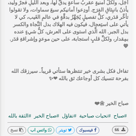
أجَل، ولكلِّ أمنيةٍ عقربُ ساعةٍ يدقُّ لها، وبعد اللَّيلِ فجرٌ وليد،
يأذنُ بانبِثاقِ الفرَج. أودِعوا أمانيكم سبعَ سماوات، ولا تقولوا
تأخَّر قدَري، كلُّ تفصيلٍ يُجَهَّزُ بدقَّةٍ في عالمِ الغَيب، كي لا
يأتي على استِعجال، فيكون فيه الهلاك بدل النَّجاة والكسر
بدل الجبر. الله الَّذي استوى على العرش، كلُّ شيءٍ عنده
بمِقدار، ولكلِّ قلبٍ استجابة، على حين موعدٍ وإشراقةِ قدَر.
💙
تفاءل فكل بشرى خير تنتظرها ستأتي قريباً.. سيرزقك الله
بفرحة تنسيك كل أوجاعك ثق بالله ❤✨
صباح الخير 🌼❤️
#صباح
#تحيات صباحية
#تفاؤل
#صباح الخير
#الثقة بالله
66
فيسبوك
تويتر
واتس اب
نسخ