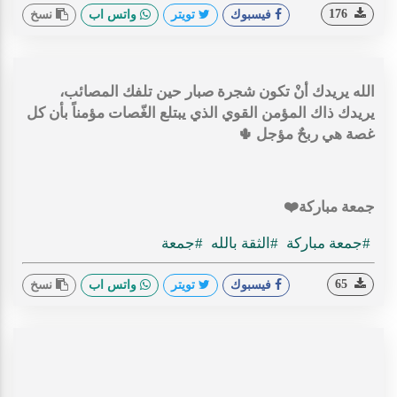
176
فيسبوك
تويتر
واتس اب
نسخ
‏الله يريدك أنْ تكون شجرة صبار حين تلفك المصائب،
يريدك ذاك المؤمن القوي الذي يبتلع الغّصات مؤمناً بأن كل
غصة هي ربحٌ مؤجل 🌵
جمعة مباركة⁦ ❤️⁩
#جمعة مباركة
#الثقة بالله
#جمعة
65
فيسبوك
تويتر
واتس اب
نسخ