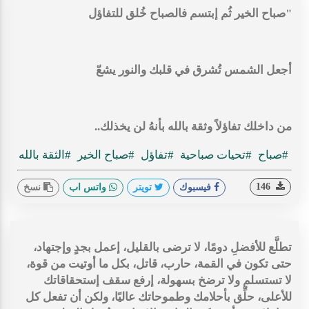
"صباح الخير ثُم إبتسم فالصباح خُلق للتفاؤل
أجعل الشمس تُشرق في قلبك والنور يشعّ
من داخلك تفاؤلاً وثقة بالله بأنهُ لن يخذلك..
#صباح
#تحيات صباحية
#تفاؤل
#صباح الخير
#الثقة بالله
146
فيسبوك
تويتر
واتس اب
نسخ
تطلَّع للأفضلِ دومًا، لا ترضى بالقليل، إعمل بجدٍ وإجتهاد،
حتى تكون في القمة، حارب، قاتل، بكل ما أوتيت من قوة،
لا تستسلم ولا ترضخ بسهولة، إرفع سقف إستحقاقاتك
للأعلى، حلِّق بأحلامك وطموحاتك عاليًا، ولكن أن تفعل كل