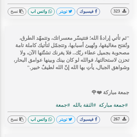
323
فيسبوك
تويتر
واتس اب
نسخ
"ثم تأتي إرادةُ الله؛ فتتيسّر معسراتك، وتتمهّد الطرق،
وتُفتح مغاليقها، وتُهيئ أسبابها، وتتجمّل لتأتيك كاملة تامة
مصحوبة بجميل عطاء ربّك.. فلا يغرنك تشتّتها الآن، ولا
تحزن لاستحالتها، فوالله لو كان بينك وبينها عوامق البحار،
وشواهق الجبال، يأتِ بها الله إنّ الله لطيفٌ خبير."
جمعة مباركة ⁦❤️⁩🌹
#جمعة مباركة
#الثقة بالله
#جمعة
267
فيسبوك
تويتر
واتس اب
نسخ