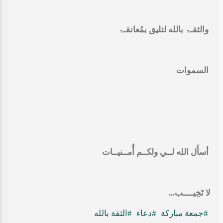
والثقـۃ بالله لتليق بمُعانقـۃ
السموات
أسأَل الله لــي ولكــم أُمــنيــات
لا تَخِيــــب...
#جمعة مباركة
#دعاء
#الثقة بالله