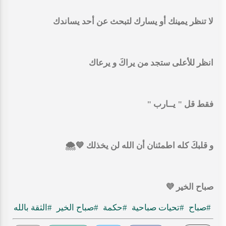
‏لا تنظر يمينك أو يسارك لتبحث عن أحد يساندك
انظر للأعلى ستجد من يراكَ و يرعاك
فقط قل " يــارب "
‏و قلبكَ كله اطمئنان أن الله لن يخذلك 💙🌨
صباح الخير 💜
#صباح
#تحيات صباحية
#حكمة
#صباح الخير
#الثقة بالله