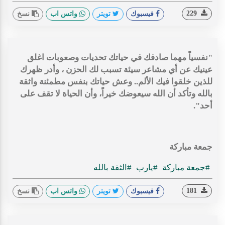
229
فيسبوك
تويتر
واتس اب
نسخ
"نفسياً مهما صادفك في حياتك تحديات وصعوبات اغلق
عينيك عن أي مشاعر سيئة تسبب لك الحزن ، وأدر ظهرك
للذين خلقوا فيك الألم.. وعش حياتك بنفس مطمئنة واثقة
بالله وتأكد أن الله سيعوضك خيراً، وأن الحياة لا تقف على
أحد".
جمعة مباركة
#جمعة مباركة
#يارب
#الثقة بالله
181
فيسبوك
تويتر
واتس اب
نسخ