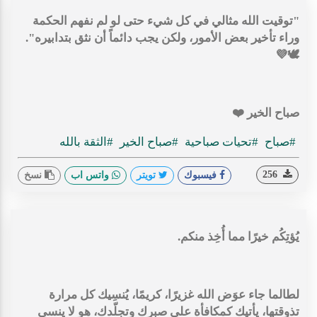
"توقيت الله مثالي في كل شيء حتى لو لم نفهم الحكمة
وراء تأخير بعض الأمور، ولكن يجب دائماً أن نثق بتدابيره".
🕊💜
صباح الخير ⁦❤️⁩
#صباح
#تحيات صباحية
#صباح الخير
#الثقة بالله
256
فيسبوك
تويتر
واتس اب
نسخ
يُؤتِكُم خيرًا مما أُخِذ منكم.
‏لطالما جاء عوَض الله غزيرًا، كريمًا، يُنسِيك كل مرارة
تذوقتها، يأتيك كمكافأة على صبرك وتجلّدك، هو لا ينسى