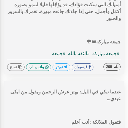
أمنياتك التي سكنت فؤادك، قد يؤجّلها قليلا لتنمو بصورة
أكمَل وأجمل، حتى إذا جاءتك جاءت مبهرة، تغمرك بالسرور
والحبور
جمعة مباركة⁦❤️⁩🌹
#جمعة مباركة
#الثقة بالله
#جمعة
260
فيسبوك
تويتر
واتس اب
نسخ
عندما تبكي في الليل: يهتز عرش الرحمن ويقول من ابكى
عبدي...
فتقول الملائكة :أنت أعلم