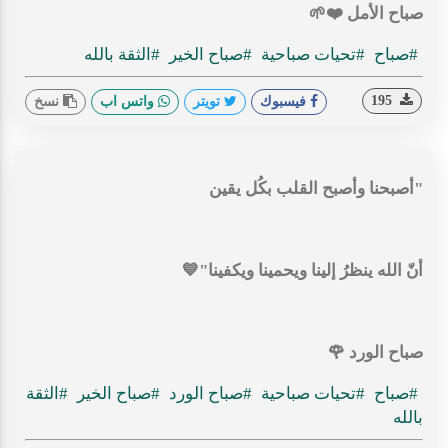
صباح الأمل ⁦❤️⁩🌱
#صباح
#تحيات صباحية
#صباح الخير
#الثقة بالله
195
فيسبوك
تويتر
واتس اب
نسخ
"أصبحنا وأصبح القلب بكُل يقين
أنّ الله ينظرُ إلينا ويحمينا ويكفينا"💙
صباح الورد 🌹
#صباح
#تحيات صباحية
#صباح الورد
#صباح الخير
#الثقة
بالله