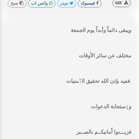
688
فيسبوك
تويتر
واتس اب
نسخ
ويبقى دائماً وأبداً يوم الجمعة
مختلف عن سائر الأوقات
ففيه بإذن الله تحقيق الٲمنيات
وٳستجابة الدعوات
فزيـــنوا أَمانيكــم بالصــبر