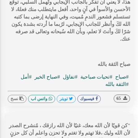
هذا، لا يعني أن تفكر بالجانب الإيجابي وتُهمل السلبي، توقع
الأحسن والأسوأ في آنٍ واحد، أفعل مايتطلب منك فعلهُ، لا
تستسلم فشعور الندمِ مُميت، وفي النهاية إرضى بما كتبه
الله لكَ وأنظر للجانب الإيجابي، لرُبما ما أردته بشدة يكون
شرًا لكَ وأنتَ لا تعلم، وبأن الله سُبحانه وتعالى قد صرفه
عنك.
صباح الثقة بالله
#صباح
#تحيات صباحية
#تفاؤل
#صباح الخير
#أمل
#الثقة بالله
65
فيسبوك
تويتر
واتس اب
نسخ
"كن قويًا لأن الله معك، غنيًا لأن الله رازقك ، مُنشرح الصدر
لأن الله وليك ،فلا تهتم ولا تغتم ولا تحزن واعلم أن كل حزنٍ