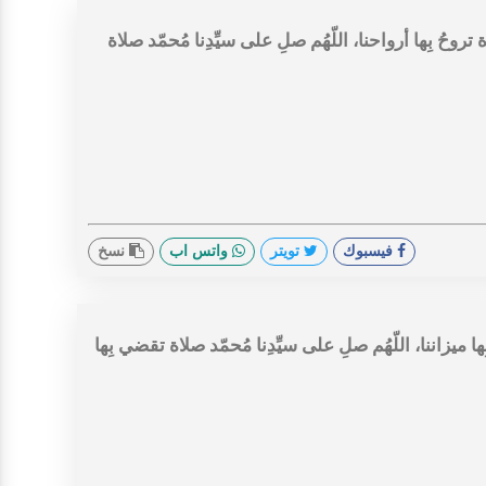
تروحُ بِها أرواحنا، اللّهُم صلِ على سيِّدِنا مُحمّد صلاة
فيسبوك
تويتر
واتس اب
نسخ
ِها ميزاننا، اللّهُم صلِ على سيِّدِنا مُحمّد صلاة تقضي بِها