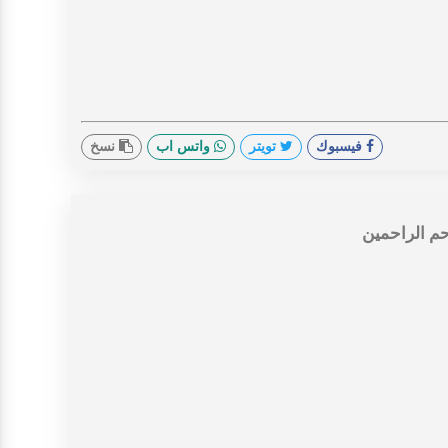
فيسبوك
تويتر
واتس اب
نسخ
حم الراحمين