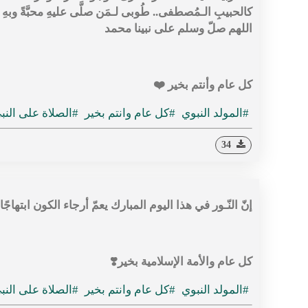
كالحبيبِ الـمُصطفى.. طُوبى لـمَن صلَّى عليهِ محبَّةً و
اللهم صلّ وسلم على نبينا محمد
كل عام وأنتم بخير ❤️
#المولد النبوي
#كل عام وانتم بخير
#الصلاة على النب
34
إنّ النّـور في هذا اليوم المبارك يعمّ أرجاء الكون ابتهاج
كل عام والأمة الإسلامية بخير⁦ ⁦❣️⁩
#المولد النبوي
#كل عام وانتم بخير
#الصلاة على النب