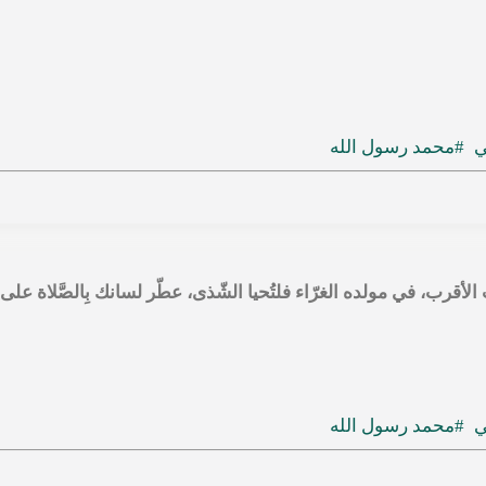
ي
#محمد رسول الله
أقرب، في مولده الغرّاء فلتُحيا الشّذى، عطّر لسانك بِالصَّلاة على ال
ي
#محمد رسول الله