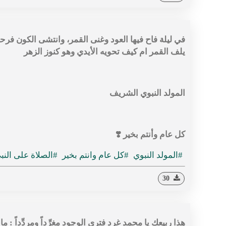
في ليلة فاح فيها العود وغنى القمر، وانتشى الكون فر
يلف القمر ام كيف تحويه الأيدي وهو كنوز الزهر
المولد النبوي الشريف
كل عام وأنتم بخير ❣️
#المولد النبوي
#كل عام وانتم بخير
#الصلاة على النب
30
هذا ربيعك يا محمد غرد فترى الوجود مغرِّداً ومردِّداً : ما إ