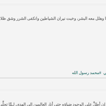
حا وهلل معه البشر، وخبت نيران الشياطين وانكفى الشرر وشق ظلام 
ي
#محمد رسول الله
ن أطلَّ على الوجود ضياؤه حتى أنار العالمين إلى الهدى. لـمَّا تجلَّى.. شع