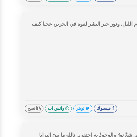
الليل، ونور خير البشر لفوه في الحرير، عجبا كيف
فيسبوك
تويتر
واتس اب
نسخ
َّ نورٌ والوجودُ بهِ احتفى.. تاللهِ ما بينَ البرايا