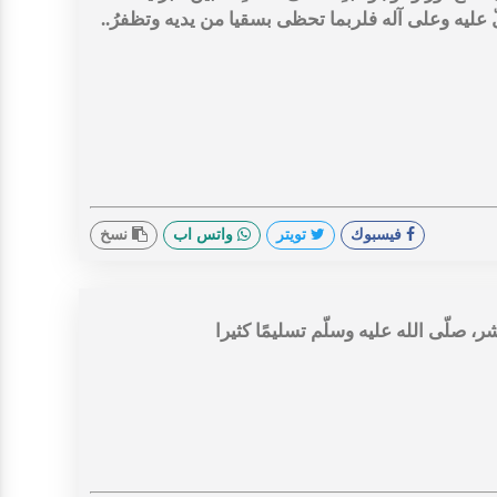
صلّ عليه وعلى آله فلربما تحظى بسقيا من يديه وتظفرُ..
فيسبوك
تويتر
واتس اب
نسخ
شر، صلّى الله عليه وسلّم تسليمًا كثيرا