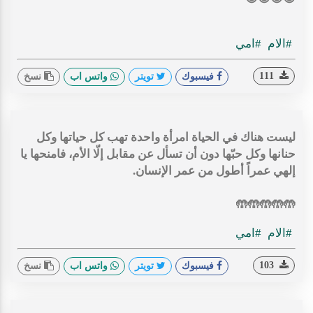
#الام
#امي
111
فيسبوك
تويتر
واتس اب
نسخ
ليست هناك في الحياة امرأة واحدة تهب كل حياتها وكل
حنانها وكل حبّها دون أن تسأل عن مقابل إلّا الأم، فامنحها يا
إلهي عمراً أطول من عمر الإنسان.
🤲🤲🤲🤲🤲
#الام
#امي
103
فيسبوك
تويتر
واتس اب
نسخ