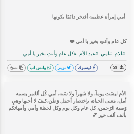
أمي إمرأة عظيمة أفتخر دائمًا بكونها
كل عام وأنتِ بخير يا أمي ❤️
#الام
#امي
#عيد الأم
#كل عام وأنتِ بخير يا أمي
59
فيسبوك
تويتر
واتس اب
نسخ
الأم ليسَت يوماً، ولا شَهراً ولا سَنة، أمي كُل ألعُمر بسمة
أمل، مَعنى الحياة، بإختصار أجمَل وَطَن،كيفَ لا أحبها وهيِ
وَصية الرَحمن، كل عام وكل يوم وكل لحظة وأمي وأمهاتكم
بألف ألف خير 💕