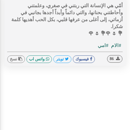
أمّي هي الإنسانة التي ربتني في صغري، وعلمتني
وأحاطتني بحنانها، والتي دائماً وأبداً أجدها بجانبي في
أزماتي، إلى أغلى من عرفها قلبي، بكل الحب أهديها كلمة
شكرا.
💐 🌷 🌹💐 🌷 🌹
#الام
#امي
86
فيسبوك
تويتر
واتس اب
نسخ