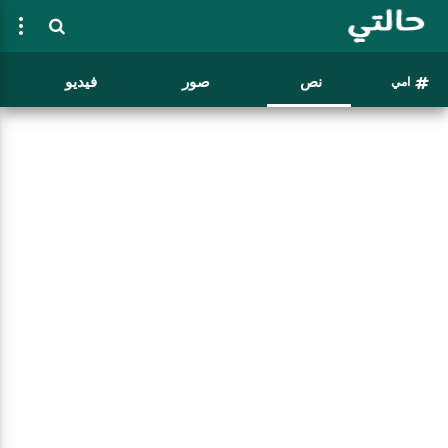
نص
صور
فيديو
امي