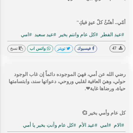
أمّي.. أهنّئُ كلّ عيدٍ فيكِ"
#عيد الفطر
#كل عام وانتم بخير
#عيد سعيد
#امي
47
فيسبوك
تويتر
واتس اب
نسخ
رضي الله عن أمي، فهيَ الموجوده دائماً إن غاب الوجود
حولي، وهيَ العافية لقلبي وروحي، دعواتها سند، وابتسامتها
حياة، ورضاها غاية❤.
كل عام وأمي بخير 💞
#الام
#امي
#عيد الأم
#كل عام وأنتِ بخير يا أمي