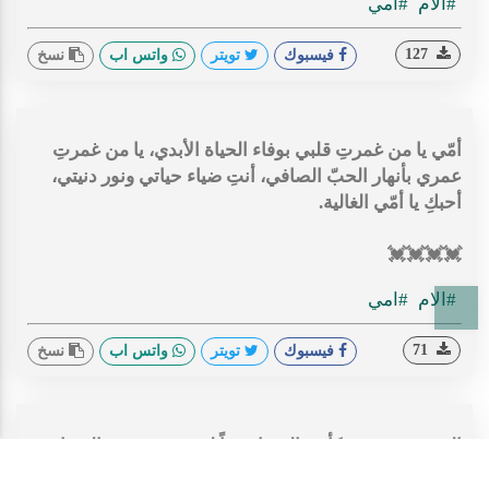
#الام
#امي
127
فيسبوك
تويتر
واتس اب
نسخ
أمّي يا من غمرتِ قلبي بوفاء الحياة الأبدي، يا من غمرتِ
عمري بأنهار الحبّ الصافي، أنتِ ضياء حياتي ونور دنيتي،
أحبكِ يا أمّي الغالية.
💓💓💓💓
T
#الام
#امي
71
فيسبوك
تويتر
واتس اب
نسخ
إلى من تجرّعت كأس الشقاء مرّاً لتسقيني رحيق السعادة،
إلى التي ضحت بالكثير من أجل أن أحيا، إلى الذكرى الحية