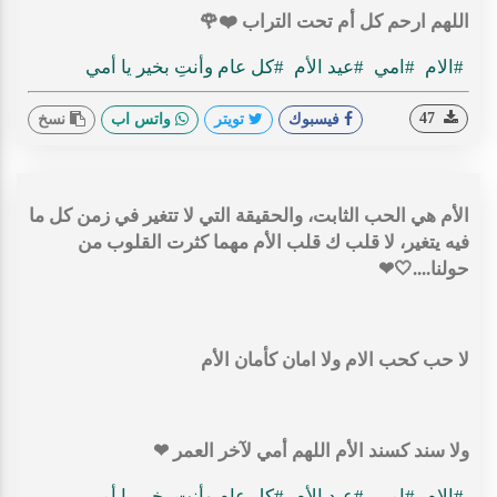
اللهم ارحم كل أم تحت التراب ❤️🌹
#الام
#امي
#عيد الأم
#كل عام وأنتِ بخير يا أمي
47
فيسبوك
تويتر
واتس اب
نسخ
الأم هي الحب الثابت، والحقيقة التي لا تتغير في زمن كل ما
فيه يتغير، لا قلب ك قلب الأم مهما كثرت القلوب من
حولنا....🤍❤
لا حب كحب الام ولا امان كأمان الأم
ولا سند كسند الأم اللهم أمي لآخر العمر ❤
#الام
#امي
#عيد الأم
#كل عام وأنتِ بخير يا أمي