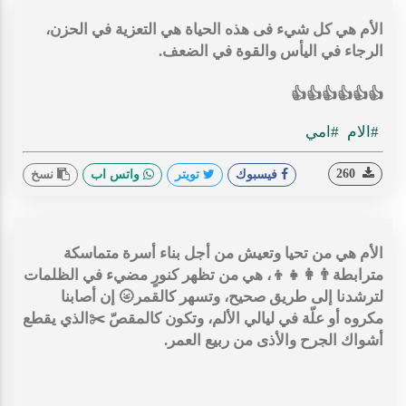
الأم هي كل شيء فى هذه الحياة هي التعزية في الحزن،
الرجاء في اليأس والقوة في الضعف.
👍👍👍👍👍👍
#الام
#امي
260
فيسبوك
تويتر
واتس اب
نسخ
الأم هي من تحيا وتعيش من أجل بناء أسرة متماسكة
مترابطة👨‍👩‍👧‍👦، هي من تظهر كنورٍ مضيء في الظلمات
لترشدنا إلى طريق صحيح، وتسهر كالقمر🌝 إن أصابنا
مكروه أو علّة في ليالي الألم، وتكون كالمقصّ ✂️الذي يقطع
أشواك الجرح والأذى من ربيع العمر.