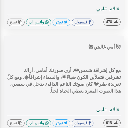
#الام
#امي
478
فيسبوك
تويتر
واتس اب
نسخ
🌺 أمي غاليتي🌺
مع كل إشراقة شمس🌞، أرى صورتك أمامي، أراك
تشرقين فتملأين الكون ضياءً🌟، والسماء إشراقاً☀️، ومع كلّ
تغريدة طير🐦 كان صوتك الناعم الدافئ يدخل في سمعي،
هذا الصوت المغرد يعطي الحياة لحناً.
#الام
#امي
615
فيسبوك
تويتر
واتس اب
نسخ