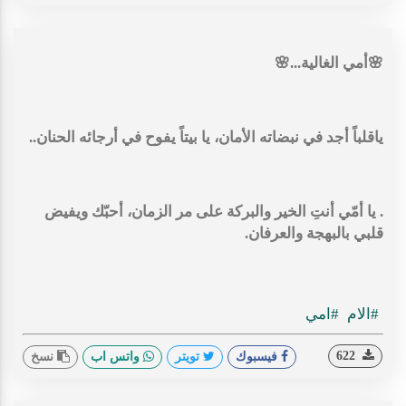
🌸أمي الغالية...🌸
ياقلباً أجد في نبضاته الأمان، يا بيتاً يفوح في أرجائه الحنان..
. يا أمّي أنتِ الخير والبركة على مر الزمان، أحبّك ويفيض
قلبي بالبهجة والعرفان.
#الام
#امي
622
فيسبوك
تويتر
واتس اب
نسخ