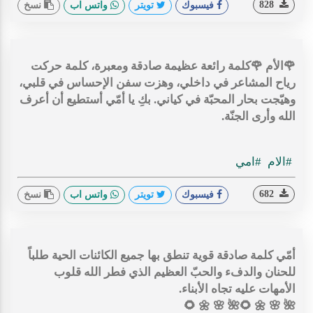
828
فيسبوك
تويتر
واتس اب
نسخ
🌹الأم 🌹كلمة رائعة عظيمة صادقة ومعبرة، كلمة حركت
رياح المشاعر في داخلي، وهزت سفن الإحساس في قلبي،
وهيّجت بحار المحبّة في كياني. بكِ يا أمّي أستطيع أن أعرف
الله وأرى الجنّة.
#الام
#امي
682
فيسبوك
تويتر
واتس اب
نسخ
أمّي كلمة صادقة قوية تنطق بها جميع الكائنات الحية طلباً
للحنان والدفء والحبّ العظيم الذي فطر الله قلوب
الأمهات عليه تجاه الأبناء.
🌺 🌸 🌼 🌻🌺 🌸 🌼 🌻