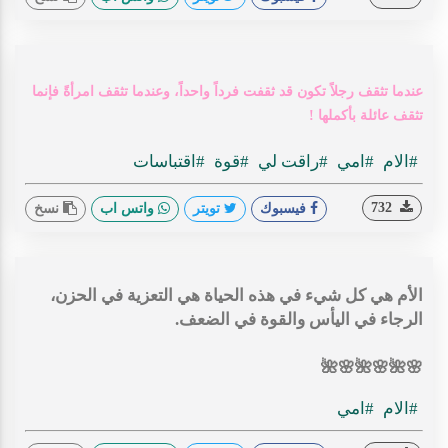
عندما تثقف رجلاً تكون قد ثقفت فرداً واحداً، وعندما تثقف امرأةً فإنما
تثقف عائلة بأكملها !
#الام
#امي
#راقت لي
#قوة
#اقتباسات
732
فيسبوك
تويتر
واتس اب
نسخ
الأم هي كل شيء في هذه الحياة هي التعزية في الحزن،
الرجاء في اليأس والقوة في الضعف.
🌸🌺🌸🌺🌸🌺
#الام
#امي