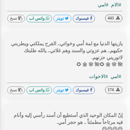
#الام
#امي
443
فيسبوك
تويتر
واتس اب
نسخ
يازينها الدنيا مع لمة أمي وخواتي.. الفرح يملكني ويطربني
حكيهم.. هم عزوتي والسند وهم غلاتي.. يالله طلبتك
لاتوريني حزنهم.
🌺 🌸 🌼 🌻🌺 🌸 🌼 🌻
#امي
#الاخوات
174
فيسبوك
تويتر
واتس اب
نسخ
إنّ المكان الوحيد الذي أستطيع أن أسند رأسي إليه وأنام
فيه مرتاحاً مطمئناً .. هو حجر أمي.
😌😌😌😌