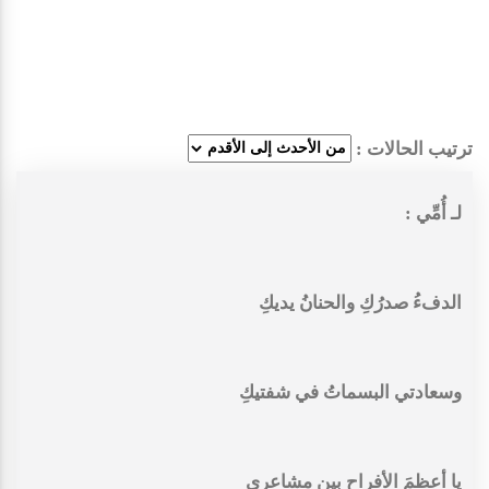
ترتيب الحالات :
لـ أُمِّي :
الدفءُ صدرُكِ والحنانُ يديكِ
وسعادتي البسماتُ في شفتيكِ
يا أعظمَ الأفراحِ بين مشاعري