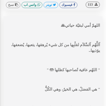
113
فيسبوك
تويتر
واتس اب
نسخ
اللهمّ أمي لبقيّة حياتي🙏
‏آللَّهُم آلسَّلآم لقلْبِها من كل شيء يُرهقها، يتعبها، يُضعفها،
يؤذيها..
‏" اللهُم عافية تُصاحبها كظلها 🤲 "
" هي الفضلُ، هي الخيرُ، وهي الكُلُّ