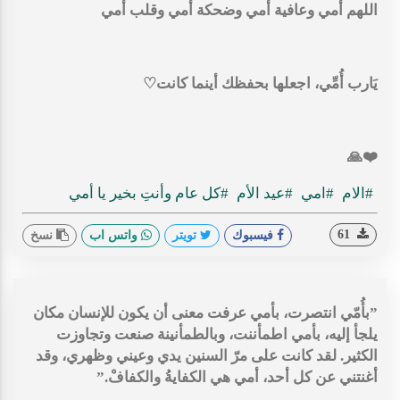
اللهم أمي وعافية أمي⁩ وضحكة أمي وقلب أمي
‏يَارب أُمِّي، اجعلها بحفظك أينما كانت♡
❤️🙏
#الام
#امي
#عيد الأم
#كل عام وأنتِ بخير يا أمي
61
فيسبوك
تويتر
واتس اب
نسخ
‏”بأُمّي انتصرت، بأمي عرفت معنى أن يكون للإنسان مكان
يلجأ إليه، بأمي اطمأننت، وبالطمأنينة صنعت وتجاوزت
الكثير. لقد كانت على مرّ السنين يدي وعيني وظهري، وقد
أغنتني عن كل أحد، أمي هي الكفايةُ والكفافْ.”