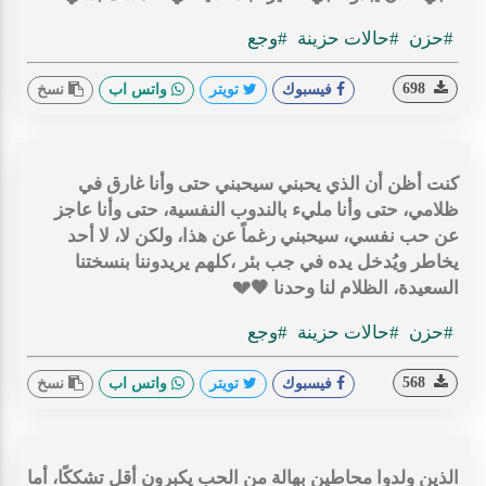
#حزن
#حالات حزينة
#وجع
698
فيسبوك
تويتر
واتس اب
نسخ
كنت أظن أن الذي يحبني سيحبني حتى وأنا غارق في
ظلامي، حتى وأنا مليء بالندوب النفسية، حتى وأنا عاجز
عن حب نفسي، سيحبني رغماً عن هذا، ولكن لا، لا أحد
يخاطر ويُدخل يده في جب بئر ،كلهم يريدوننا بنسختنا
السعيدة، الظلام لنا وحدنا 🖤💔
#حزن
#حالات حزينة
#وجع
568
فيسبوك
تويتر
واتس اب
نسخ
الذين ولدوا محاطين بهالة من الحب يكبرون أقل تشككًا، أما