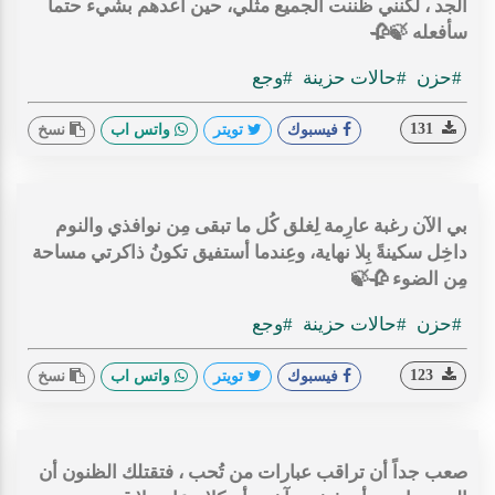
الجد ، لكنني ظننت الجميع مثلي، حين أعدهم بشيء حتماً
سأفعله 🍃🥀
#حزن
#حالات حزينة
#وجع
131
فيسبوك
تويتر
واتس اب
نسخ
بي الآن رغبة عارِمة لِغلق كُل ما تبقى مِن نوافذي والنوم
داخِل سكينةً بِلا نهاية، وعِندما أستفيق تكونُ ذاكرتي مساحة
مِن الضوء 🥀🍃
#حزن
#حالات حزينة
#وجع
123
فيسبوك
تويتر
واتس اب
نسخ
‏صعب جداً أن تراقب عبارات من تُحب ، فتقتلك الظنون أن