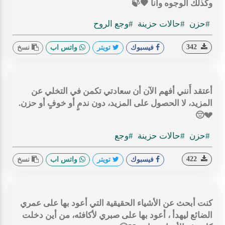
وكذلك الوجوه وأنا 🖤🍃
#حزن
#حالات حزينة
#وجع الروح
342
فيسبوك
تويتر
واتس اب
نسخ
أعتقد أَنني أفهم الآن أن سعادتي تكمن في التخلي عن
المزيد، لا الحصول على المزيد، دون ندمٍ أو خوفٍ أو حزن.
💔😔
#حزن
#حالات حزينة
#وجع
422
فيسبوك
تويتر
واتس اب
نسخ
كنت أبحث عن الأشياء الحقيقية التي أعود بها على عمري
الضائع ليهدأ ، أعود بها على صبري لأكافئه، من أين دخلت