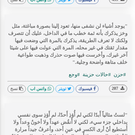
‏"يوجد أشياء لن نشفى منها، تعود إلينا بصورة مباغتة، مثل
وخز يذكرك بأنه ثمة خطب ما في الداخل، عليك أن تتصرف
ولكنك لا تعرف الطريقة، يذكرك بالمرة التي وضعت فيها
مقدار ثقتك في غير محله، المرة التي عولت فيها على شيئا
آخر غيرك، وأخرست فيها صوت حذرك وذهبت طواعية
خلف متاهة واضحة وجلية."
#حزن
#حالات حزينة
#وجع
207
فيسبوك
تويتر
واتس اب
نسخ
"لستُ مثالياً أَبدًا لكني لم أُؤذِ أَحدًا، لم أَؤذِ سوى نفسي
بِداخلي جزء سيء، لكني لا أَنقُض عهداً ولا أخونُ وعداً ولا
أستطيع أنّ أرى الكسر في عينِ أحد، وأعرفُ جيداً مرارة