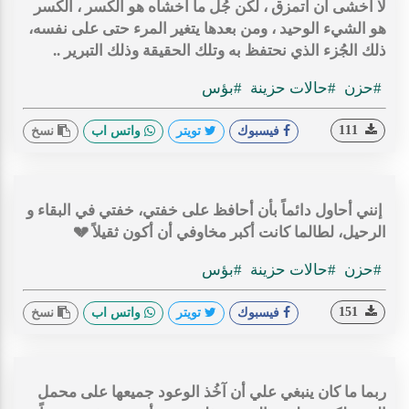
لا أخشى أن أتمزق ، لكن جُل ما أخشاه هو الكسر ، الكسر
هو الشيء الوحيد ، ومن بعدها يتغير المرء حتى على نفسه،
ذلك الجُزء الذي نحتفظ به وتلك الحقيقة وذلك التبرير ..
#حزن
#حالات حزينة
#بؤس
111
فيسبوك
تويتر
واتس اب
نسخ
‏ إنني أحاول دائماً بأن أحافظ على خفتي، خفتي في البقاء و
الرحيل، لطالما كانت أكبر مخاوفي أن أكون ثقيلاً 💔
#حزن
#حالات حزينة
#بؤس
151
فيسبوك
تويتر
واتس اب
نسخ
ربما ‏ما كان ينبغي علي أن آخُذ الوعود جميعها على محمل