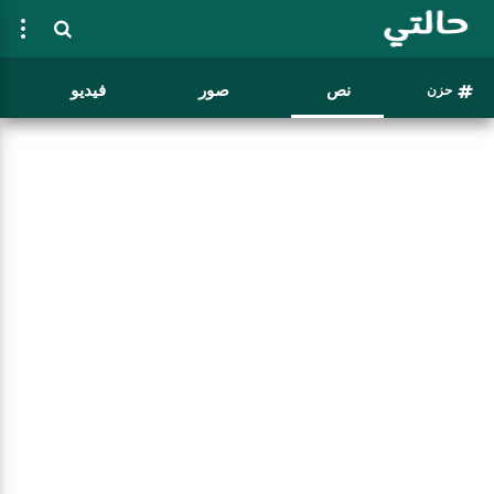
نص
صور
فيديو
حزن