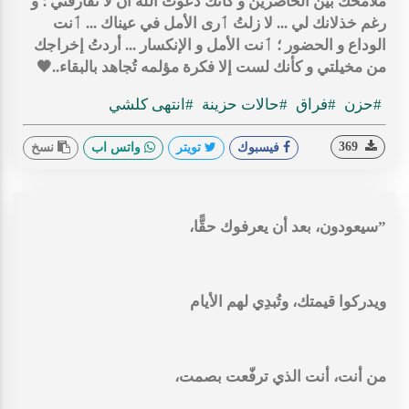
ملامحك بين الحاضرين و كأنك دعوت الله أن لا تفارقني ؛ و
رغم خذلانك لي ... لا زلتُ ٲرى الأمل في عيناك ... ٲنت
الوداع و الحضور ؛ ٲنت الأمل و الإنكسار ... أردتُ إخراجك
من مخيلتي و كأنك لست إلا فكرة مؤلمه تُجاهد بالبقاء..🖤
#حزن
#فراق
#حالات حزينة
#انتهى كلشي
369
فيسبوك
تويتر
واتس اب
نسخ
‏”سيعودون، بعد أن يعرفوك حقًّا،
ويدركوا قيمتك، وتُبدِي لهم الأيام
من أنت، أنت الذي ترفّعت بصمت،