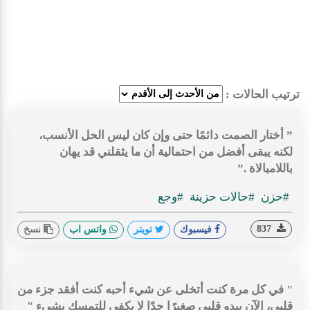
ترتيب الحالات :
‏” أختار الصمت دائمًا حتى وإن كان ليس الحل الأنسب،
لكنه يبقى أفضل من احتمالية أن ما يثقلني قد يهان
باللامبالاة .”
#حزن
#حالات حزينة
#وجع
837
فيسبوك
تويتر
واتس اب
نسخ
" في كل مرة كنت أتخلى عن شيء أحبه كنت أفقد جزء من
قلبي، الآن يبدو قلبي صغيرًا جدًا لا يكفي للتمسك بشيء "