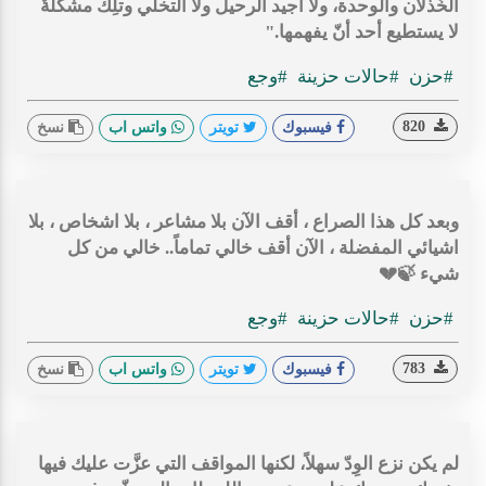
الخُذلان والوحدة، ولا أُجيد الرحيل ولا التخلي وتلِك مشكلةٌ
لا يستطيع أحد أنّ يفهمها."
#حزن
#حالات حزينة
#وجع
820
فيسبوك
تويتر
واتس اب
نسخ
وبعد كل هذا الصراع ، أقف الآن بلا مشاعر ، بلا اشخاص ، بلا
اشيائي المفضلة ، الآن أقف خالي تماماً.. خالي من كل
شيء 🍃💔
#حزن
#حالات حزينة
#وجع
783
فيسبوك
تويتر
واتس اب
نسخ
‏لم يكن نزع الوِدّ سهلاً، لكنها المواقف التي عزَّت عليك فيها