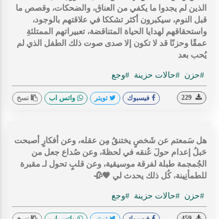
الذين لم يجدوا ما يكفي من العناق، والضحكات، وقصص ما
قبل النوم، سيكبرون أكثر تشككا في علاقتهم بالوجود،
واستحقاقهم لهدايا الحياة المتناقضة، تعبيراتهم الممتلئةِ
عمقًا وحزنًا قد لا تكون إلا صدى صوت ذلك الطفل الذي لم
يُحب بعد
#حزن
#حالات حزينة
#وجع
229
فيسبوك
تويتر
واتس اب
نسخ
هل سَمعتم عن شَخصٍ يختنقُ مِن عقله، وعن أفكارٍ أصبحت
حَبلُ إعدام حولَ عُنقه في لحظةَ، وعن صُداع جعل من
الجُمجمة طبلة لفرقة موسيقية، وعن قلبٍ تحول لـ مقبرة
للطمأنِينة، كُل ذلك يحدث لي 🖤🥀
#حزن
#حالات حزينة
#وجع
459
فيسبوك
تويتر
واتس اب
نسخ