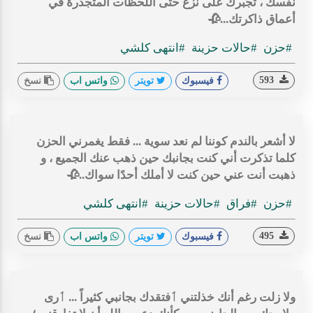
نفسك ، تجبرك على نزع حتى اللحظات المتجذّرة في
أعماق ذاكرتك...🥀
#حزن
#حالات حزينة
#انتهى كلشي
593
فيسبوك
تويتر
واتس اب
نسخ
‏لا أشعر بالندم كوننا لم نعد سوية ... فقط يغمرني الحزن
كلما تذكرت أني كنت بجانبك حين ذهب عنك الجميع ، و
ذهبت أنت عني حين كنت لا أملك أحدًا سواك..🥀
#حزن
#فراق
#حالات حزينة
#انتهى كلشي
495
فيسبوك
تويتر
واتس اب
نسخ
ولا زلت رغم أنك خذلتني ٲفتقدك بجانبي كثيراً ... ٲرى