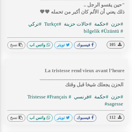
‏"حين يقسو الرجل ..
ذلك يعني أن الألم كان أكبر من تحمله 🖤🖤
#حزن
#حكمة
#حالات حزينة
#Turkçe
#تركي
#Üzüntü
#bilgelik
105
فيسبوك
تويتر
واتس اب
نسخ
La tristesse rend vieux avant l’heure
________________________________
الحزن يجعلك شيخا قبل وقتك
#حزن
#حكمة
#فرنسي
#Tristesse
#Français
#sagesse
112
فيسبوك
تويتر
واتس اب
نسخ