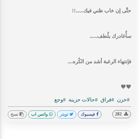
حتَّى إن خاب ظني فيك......!!
سأُغادرك بلُطف......
فإنتهاء الرغبة أشد من الكُره....
🖤🖤
#حزن
#فراق
#حالات حزينة
#وجع
282
فيسبوك
تويتر
واتس اب
نسخ