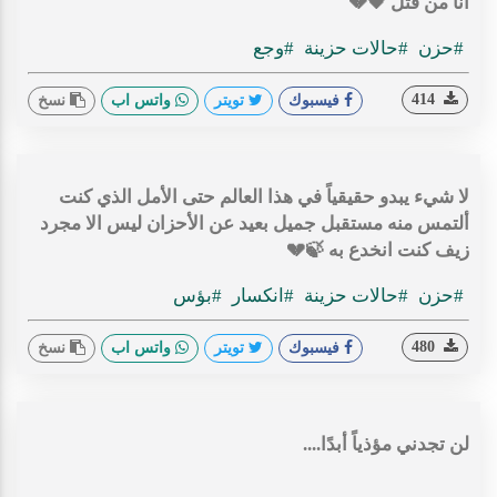
أنا من قُتل 🖤💔
#حزن
#حالات حزينة
#وجع
414
فيسبوك
تويتر
واتس اب
نسخ
لا شيء يبدو حقيقياً في هذا العالم حتى الأمل الذي كنت
ألتمس منه مستقبل جميل بعيد عن الأحزان ليس الا مجرد
زيف كنت انخدع به 🍃💔
#حزن
#حالات حزينة
#انكسار
#بؤس
480
فيسبوك
تويتر
واتس اب
نسخ
‏لن تجدني مؤذياً أبدًا....