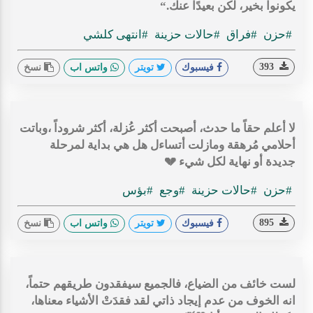
يكونوا بخير، لكن بعيدًا عنك.“
#حزن
#فراق
#حالات حزينة
#انتهى كلشي
393
فيسبوك
تويتر
واتس اب
نسخ
لا أعلم حقاً ما حدث، أصبحت أكثر عُزلة، أكثر شروداً ،وباتت
أحلامي مُرهقة ومازلت أتساءل هل هي بداية لمرحلة
جديدة أو نهاية لكل شيء 💔
#حزن
#حالات حزينة
#وجع
#بؤس
895
فيسبوك
تويتر
واتس اب
نسخ
لست خائف من الضياع، فالجميع سيفقدون طريقهم حتماً،
انه الخوف من عدم إيجاد ذاتي لقد فقدَتْ الأشياء معناها،