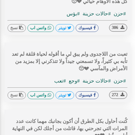
كل هذه الأوهام حياتي 💔🙁
#حزن
#حالات حزينة
#بؤس
306
فيسبوك
تويتر
واتس اب
نسخ
تعبت من اللاجدوى ولم يبق لي ما أقوله لحياة قلقة لم تعد
تأبه بي كثيراً، ولا تسمعني جيداً ولا تتذكرني إلا بمزيد من
الأمراض والمآسي 💔😔
#حزن
#حالات حزينة
#وجع
#تعب
272
فيسبوك
تويتر
واتس اب
نسخ
كُنت أحاول بكل الطرق أن أكون بجانبك مهما كانت عدد
المرات التي تجرحني بها، قاتلت من أجلك لكن في النهاية