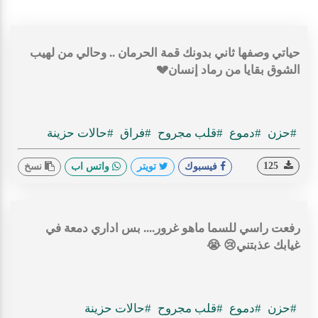
حياتي وصفها ثاني بدونك قمة الحرمان .. وحالي من لهيب
الشوق بقايا من رماد إنسان💔
#حزن
#دموع
#قلب مجروح
#فراق
#حالات حزينة
125
فيسبوك
تويتر
واتس اب
نسخ
رفعت راسي للسما ماهو غرور.... بس اداري دمعة في
غيابك عذبتني😢 😭
#حزن
#دموع
#قلب مجروح
#حالات حزينة