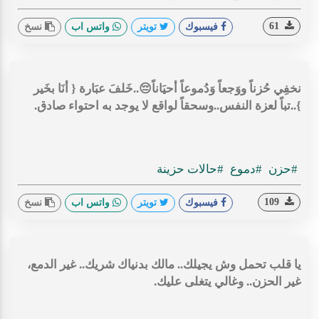
61
فيسبوك
تويتر
واتس اب
نسخ
نخفِي حُزناً ووَجعاً وَدُموعاً أحيَاناً😔..خَلفَ عبَارة { أنَا بخَير
}..تباً لعزة النفس..وسحقاً لواقع لا يوجد به احتواء صادق.
#حزن
#دموع
#حالات حزينة
109
فيسبوك
تويتر
واتس اب
نسخ
يا قلب تحمل وش يجيلك.. مالك بدنياك شريك.. غير الدمع،
غير الحزن.. وغالي يتغلى عليك.