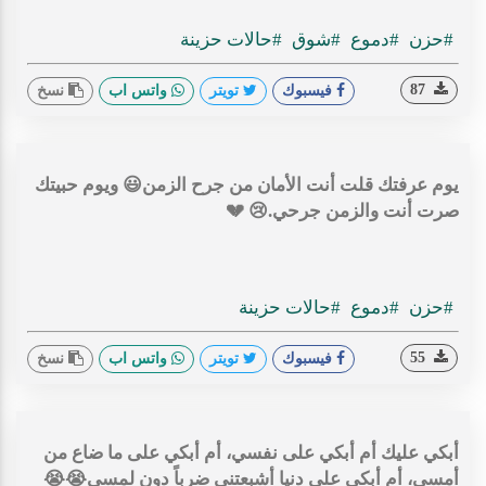
#حزن
#دموع
#شوق
#حالات حزينة
87
فيسبوك
تويتر
واتس اب
نسخ
يوم عرفتك قلت أنت الأمان من جرح الزمن😃 ويوم حبيتك
صرت أنت والزمن جرحي.😢 💔
#حزن
#دموع
#حالات حزينة
55
فيسبوك
تويتر
واتس اب
نسخ
أبكي عليك أم أبكي على نفسي، أم أبكي على ما ضاع من
أمسي، أم أبكي على دنيا أشبعتني ضرباً دون لمسي😭😭