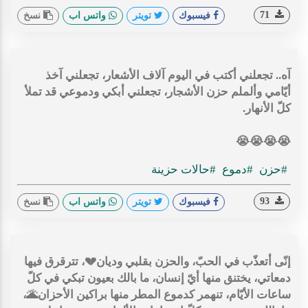
71
فيسبوك
تويتر
واتس اب
نسخ
آه.. تجعلني أكتب في اليوم آلاف الأشعار، تجعلني آخذ
أيّامي وألملم حزن الأشجار، تجعلني أبكي ودموعي قد تملأ
كلّ الأنهار.
😭😭😭😭
#حزن
#دموع
#حالات حزينة
93
فيسبوك
تويتر
واتس اب
نسخ
إنّى أتعذّب في الحبّ، والحزن بقلبي وديان💔، تترقرق فيها
دمعاتي، يختنق منها أيّ إنسان، ما بالك بعيون تبكي في كلّ
ساعات الأيّام، تنهمر كدموع المطر منها براكين الأحزان🌋،