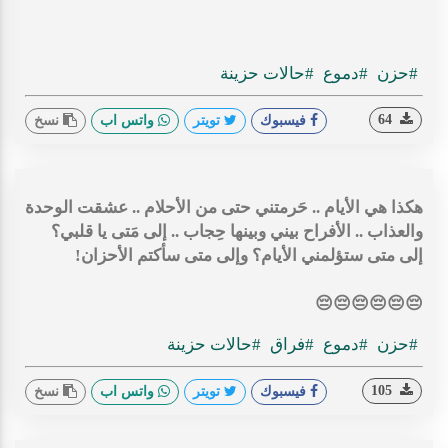
#حزن
#دموع
#حالات حزينة
64
فيسبوك
تويتر
واتس اب
نسخ
هكذا هي الأيام .. حَرمتني حتى من الأحلام .. عشقت الوحدة
والعذاب .. الأفراح بيني وبينها حِجاب .. إلى مَتى يا قلبي؟
إلى متى ستؤلمني الأيام؟ وإلى متى سأكتم الأحزان!
😔😔😔😔😔😔
#حزن
#دموع
#فراق
#حالات حزينة
105
فيسبوك
تويتر
واتس اب
نسخ