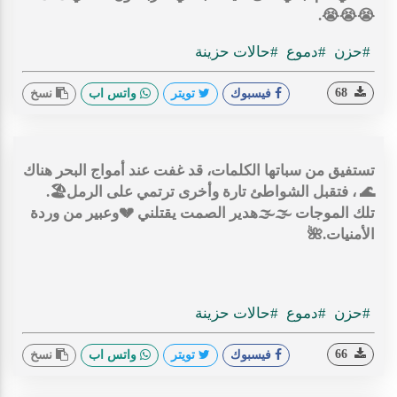
😭😭😭.
#حزن
#دموع
#حالات حزينة
68
فيسبوك
تويتر
واتس اب
نسخ
تستفيق من سباتها الكلمات، قد غفت عند أمواج البحر هناك
🌊 ، فتقبل الشواطئ تارة وأخرى ترتمي على الرمل🏖️.
تلك الموجات 🌫🌫هدير الصمت يقتلني 💔وعبير من وردة
الأمنيات.🌺
#حزن
#دموع
#حالات حزينة
66
فيسبوك
تويتر
واتس اب
نسخ