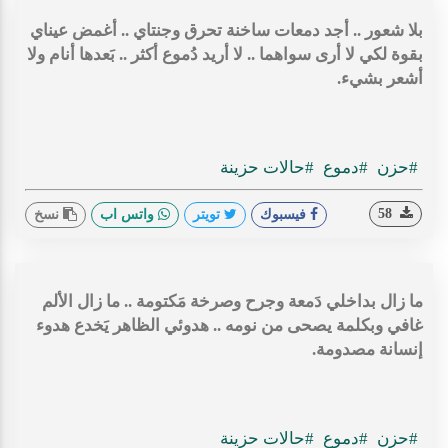
بلا شعور .. أجد دمعات ساخنة تحرق وجنتاي .. أغمض عيناي
بقوة لكي لا أرى سواهما .. لا أريد دُموع أكثر .. بَعدها أنام ولا
أشعر بشيء.
#حزن
#دموع
#حالات حزينة
58
فيسبوك
تويتر
واتس اب
نسخ
ما زال بداخلي دَمعة وجرح وصرخة مَكتومة .. ما زال الألم
غافي وبكلمة يصحى من نومه .. هدوئي الظاهر يَخدع هدوء
إنسانة مصدومة.
#حزن
#دموع
#حالات حزينة