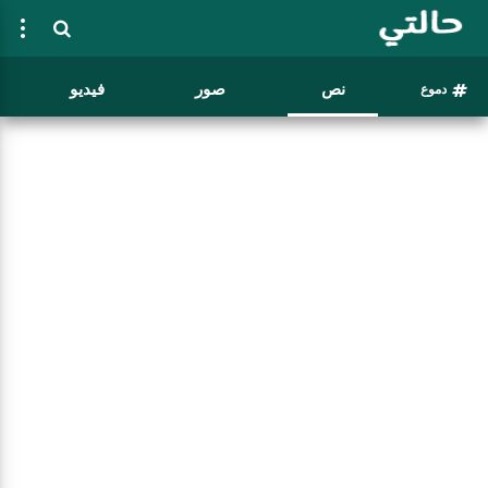
نص
صور
فيديو
دموع