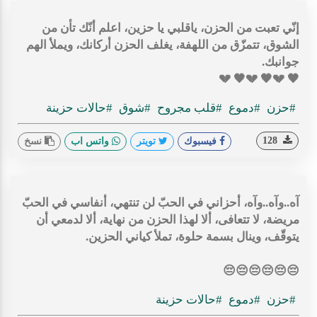
إنّي تعبت من الحزن، ياقلبي يا حزين، اعلم أنّك تأن من
الشوق، تتمزّق من اللهفة، يغلف الحزن أركانك، ويملأ الهم
جوانبك.
🖤 💔🖤 💔🖤 💔
#حزن
#دموع
#قلب مجروح
#شوق
#حالات حزينة
128
فيسبوك
تويتر
واتس اب
نسخ
آه..وآه..وآه، أحزاني في الحبّ لن تنتهي، أنفاسي في الحبّ
مريضة، لا تتعافى، ألا لهذا الحزن من نهاية، ألا لدمعي أن
يتوقّف، وينال بسمة حلوة، تملأ كياني الحزين.
😔😔😔😔😔😔
#حزن
#دموع
#حالات حزينة