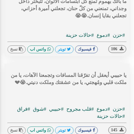
ما بالك بهموم تمنع كلّ ابتسامات الألوان، تتبختر داخل
وجداني، تمنعني من كلّ حنان، تجعلني أميرة أحزاني،
تجعلني بقايا إنسان.😭😭
#حزن
#دموع
#حالات حزينة
106
فيسبوك
تويتر
واتس اب
نسخ
يا حبيبي أيعقل أن تفرّقنا المسافات وتجمعنا الآهات، يا من
ملكت قلبي ومُهجتي، يا من عشقتك وملكت دنيتي.😭💔
#حزن
#دموع
#قلب مجروح
#حبيبي
#شوق
#فراق
#حالات حزينة
145
فيسبوك
تويتر
واتس اب
نسخ