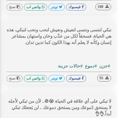
108
فيسبوك
تويتر
واتس اب
نسخ
نبكي لننسى وننسى لنعيش ونعيش لنحب ونحب لنبكي، هذه
هي الحياة، فسحقاً لكل من عذّب وخان واستهان بمشاعر
إنسان وكأنه لا يعلم أنه بهذا الكون كما تدين تدان.
#حزن
#دموع
#حالات حزينة
95
فيسبوك
تويتر
واتس اب
نسخ
لا تبكي على أي علاقة في الحياة 😭🚫.. لأن من تبكي لأجله
لا يستحق دُموعك ومن يستحق دموعك .. لن يَجعلك تبكي
أبداً.👌👌