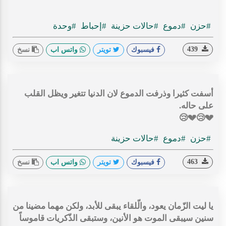
#حزن
#دموع
#حالات حزينة
#إحباط
#وحدة
439
فيسبوك
تويتر
واتس اب
نسخ
أسفت كثيرا وذرفت الدموع لان الدنيا تتغير ويظل القلب
على حاله.
💔😢💔😢
#حزن
#دموع
#حالات حزينة
463
فيسبوك
تويتر
واتس اب
نسخ
يا ليت الزّمان يعود، والّلقاء يبقى للأبد، ولكن مهما مضينا من
سنين سيبقى الموت هو الأنين، وستبقى الذّكريات قاموساً