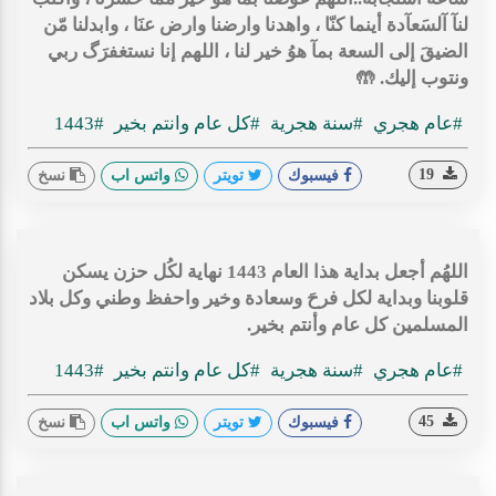
لنآ آلسَعآدة أينما كنّا ، واهدنا وارضنا وارض عنَا ، وابدلنا مّن
الضيقَ إلى السعة بمآ هوُ خير لنا ، اللهم إنا نستغفرَگ ربي
ونتوب إليك. 🤲
#عام هجري
#سنة هجرية
#كل عام وانتم بخير
#1443
19
فيسبوك
تويتر
واتس اب
نسخ
اللهُم أجعل بداية هذا العام 1443 نهاية لكُل حزن يسكن
قلوبنا وبداية لكل فرحَ وسعادة وخير واحفظ وطني وكل بلاد
المسلمين كل عام وأنتم بخير.
#عام هجري
#سنة هجرية
#كل عام وانتم بخير
#1443
45
فيسبوك
تويتر
واتس اب
نسخ