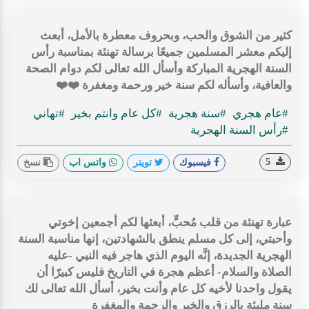
كثير من الشوق والحب، وبحروف معطرة بالأمل، أبعث
إليكم معشر المسلمين جميعًا برسالة تهنئة بمناسبة رأس
السنة الهجرية المباركة وأسأل الله تعالى لكم دوام الصحة
والعافية، وأسأله لكم سنة خير ورحمة ومغفرة ❤️❤️
#عام هجري
#سنة هجرية
#كل عام وانتم بخير
#تهاني
#رأس السنة الهجرية
5
فيسبوك
تويتر
واتس اب
نسخ
عبارة تهنئة من قلب مُحبٍّ، أبعثها لكم أجمعين إخوتي
وأحبتي، إلى كل مسلم ينطق بالشهادتين، إنها مناسبة السنة
الهجرية الجديدة، إنَّه اليوم الذي هاجر فيه النبي -عليه
الصلاة والسلام- أعظم هجرة في التاريخ فليس كبيرًا أن
يقول واحدنا لأخيه كل عام وأنت بخير، أسأل الله تعالى لك
سنة مليئة بالرزق والخير والرحمة والمغفرة