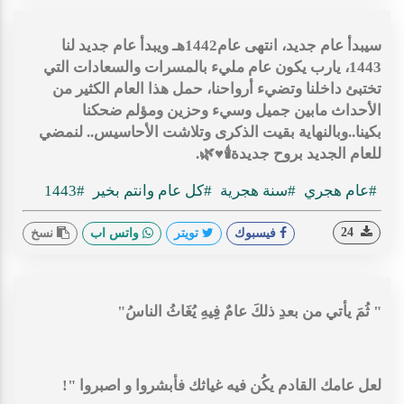
‏سيبدأ عام جديد، انتهى عام1442هـ ويبدأ عام جديد لنا
1443، يارب يكون عام مليء بالمسرات والسعادات التي
تختبئ داخلنا وتضيء أرواحنا، حمل هذا العام الكثير من
الأحداث مابين جميل وسيء وحزين ومؤلم ضحكنا
بكينا..وبالنهاية بقيت الذكرى وتلاشت الأحاسيس.. لنمضي
للعام الجديد بروح جديدة🕯♥️🌿.
#عام هجري
#سنة هجرية
#كل عام وانتم بخير
#1443
24
فيسبوك
تويتر
واتس اب
نسخ
" ثُمَ يأتي من بعدِ ذلكَ عامٌ فِيهِ يُغَاثُ الناسُ"
لعل عامك القادم يكُن فيه غياثك فأبشروا و اصبروا "!