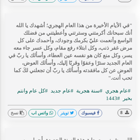
"في الأيام الأخيرة من هذا العام الهجري؛ أشهدك يا الله
أنك سبحانك أكرمتني وسترتني وأعطيتني من فضلك
الواسع وأنعمت عليّ بكرمك وجودك، وأحمدك على كل
مرض غفر ذنب، وكل ابتلاء رفع مقام، وكل عسر جاء معه
يسر، وكل منع كان هو نفسه عين العطاء، وأسألك يا ربّ في
العام الجديد سترًا وعفوًا وقربًا إليك، وأسألك العوض،
العوض عن كل مافقدته وأسألك يا ربّ أن تجعلني لكَ كما
تحب أنت."
#عام هجري
#سنة هجرية
#عام جديد
#كل عام وانتم
بخير
#1443
8
فيسبوك
تويتر
واتس اب
نسخ