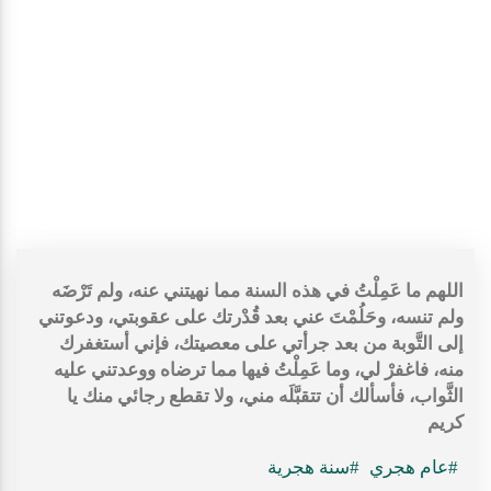
اللهم ما عَمِلْتُ في هذه السنة مما نهيتني عنه، ولم تَرْضَه
ولم تنسه، وحَلُمْتَ عني بعد قُدْرتك على عقوبتي، ودعوتني
إلى التَّوبة من بعد جرأتي على معصيتك، فإني أستغفرك
منه، فاغفرْ لي، وما عَمِلْتُ فيها مما ترضاه ووعدتني عليه
الثَّواب، فأسألك أن تتقبَّلَه مني، ولا تقطع رجائي منك يا
كريم
#عام هجري
#سنة هجرية