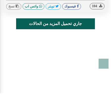
104
فيسبوك
تويتر
واتس اب
نسخ
جاري تحميل المزيد من الحالات
T