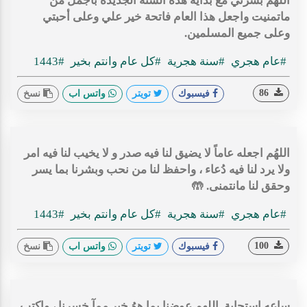
اللهم بشرني مع بداية هذة السنة الجديدة بأجمل من
ماتمنيت واجعل هذا العام فاتحة خير علي وعلى أحبتي
وعلى جميع المسلمين.
#عام هجري
#سنة هجرية
#كل عام وانتم بخير
#1443
86
فيسبوك
تويتر
واتس اب
نسخ
اللهُم اجعله عاماً لا يضيق لنا فيه صدر و لا يخيب لنا فيه امر
ولا يرد لنا فيه دُعاء ، واحفظ لنا من نحب وبشرنا بما يسر
وحقق لنا مانتمنى. 🤲
#عام هجري
#سنة هجرية
#كل عام وانتم بخير
#1443
100
فيسبوك
تويتر
واتس اب
نسخ
ساعه استجابة..اللهم عوضنا بما هوُ خير ممآ خسرنا ، واكتب