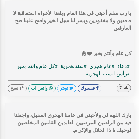
يا رب سلم أحبتي في هذا العام وبلغنا الأعوام المتعاقبة لا
فاقدين ولا مفقودين ويسر لنا سبل الخير وافتح علينا فتح
العارفين
كل عام وأنتم بخير ❤️🌼
#دعاء
#عام هجري
#سنة هجرية
#كل عام وانتم بخير
#رأس السنة الهجرية
7
فيسبوك
تويتر
واتس اب
نسخ
بارك اللهم لي ولأحبتي في عامنا الهجري المقبل، واجعلنا
فيه من الراضين المرضيين العابدين القانتين المخلصين
لوجهك يا ذا الجلال والإكرام.