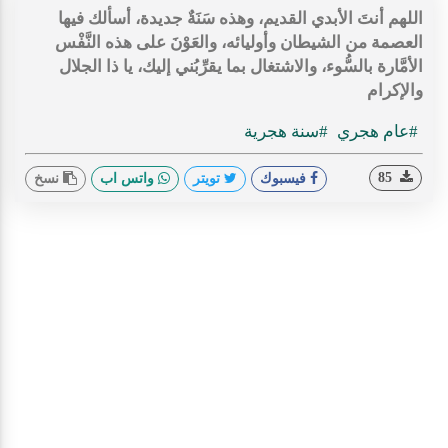
اللهم أنتَ الأبدي القديم، وهذه سَنَةٌ جديدة، أسألك فيها
العصمة من الشيطان وأوليائه، والعَوْنَ على هذه النَّفْس
الأمَّارة بالسُّوء، والاشتغال بما يقرِّبُني إليك، يا ذا الجلال
والإكرام
#عام هجري
#سنة هجرية
85
فيسبوك
تويتر
واتس اب
نسخ