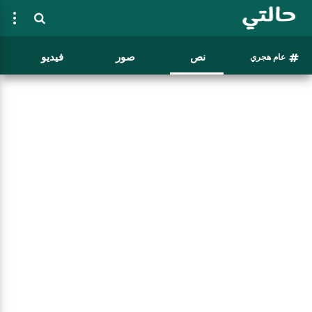
نص
صور
فيديو
عام هجري