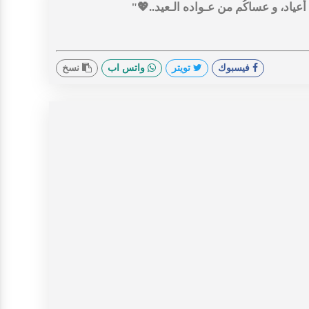
 أعياد، و عساکُم من عـواده الـعيد..💖"
فيسبوك
تويتر
واتس اب
نسخ