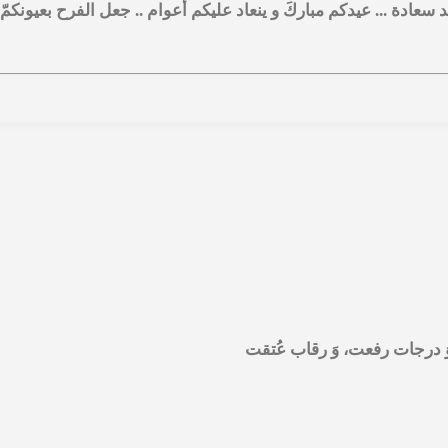
يد سعادة ... عيدكم مباركَ و ينعاد عليكم أعوام .. جعل الفرح بعيونکمّ
وَ درجات رفعت، وَ رقاب عُتقت