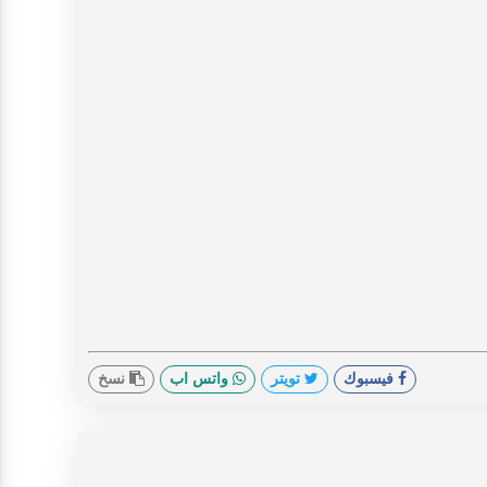
فيسبوك
تويتر
واتس اب
نسخ