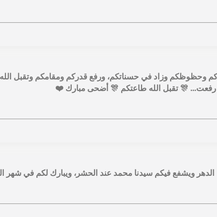
ماركم وحظوظكم وزاد في حسناتكم، ورفع قدركم ومقامكم وتقبل الل
 رفعت... 🎊 تقبل الله طاعتكم 🎊 أضحى مبارك ❤️
لدهر ويشفع فيكم سيدنا محمد عند الحشر، ويبارك لكم في شهر الن