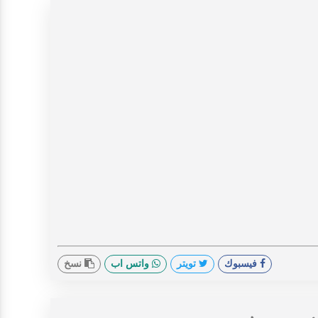
فيسبوك
تويتر
واتس اب
نسخ