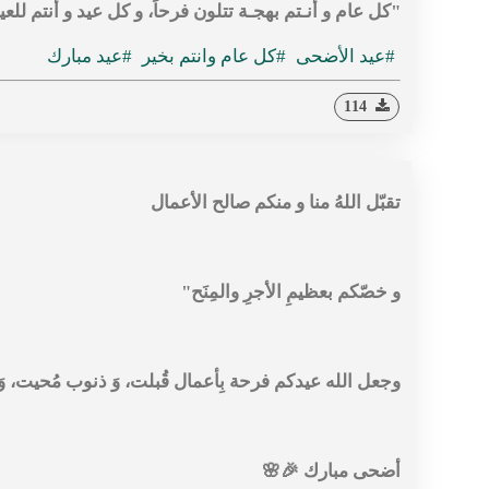
"‏كل عام و أنـتم بهجـة تتلون فرحاً، و كل عيد و أنتم للع
#عيد الأضحى
#كل عام وانتم بخير
#عيد مبارك
114
تقبّل اللهُ منا و منكم صالح الأعمال
و خصّكم بعظيمِ الأجرِ والمِنَح"
وجعل الله عيدكم فرحة بِأعمال قُبلت، وَ ذنوب مُحيت، 
أضحى مبارك 🎉🌸