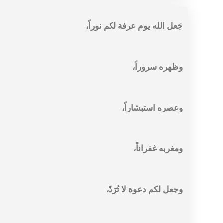
جَعل الله يوم عرفة لكم نوراً،
وظهره سروراً،
وعصره استبشاراً،
ومغربه غفراناً،
وجعل لكم دعوة لا تُرَدّ،