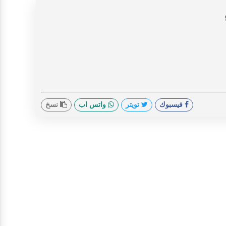
فيسبوك
تويتر
واتس اب
نسخ