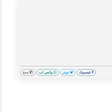
فيسبوك
تويتر
واتس اب
نسخ