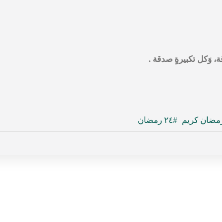
، وَكل تكبيرةٍ صدقة .
مضان كريم
#٢٤ رمضان