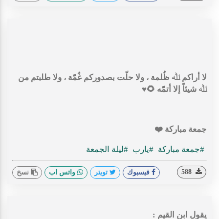
لا أراكم ﷲ ظُلمة ، ولا حلّت بصدوركم غُمّة ، ولا طلبتم من
ﷲ شيئاً إلا أتمّه 🌻♥️
جمعة مباركة ❤️
#جمعة مباركة
#يارب
#ليلة الجمعة
588
فيسبوك
تويتر
واتس اب
نسخ
‏يقول ابن القيم :