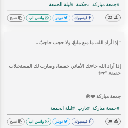
#جمعة مباركة
#حكمة
#ليلة الجمعة
22
فيسبوك
تويتر
واتس اب
نسخ
‏"إذا أراد الله، ما منع مانعٌ، ولا حجب حاجبٌ ..
‏إذا أراد الله جاءتك الأماني خفيفةً، وصارت لك المستحيلات
حقيقة."♥️✨
جمعة مباركة ❤️🌼
#جمعة مباركة
#يارب
#ليلة الجمعة
30
فيسبوك
تويتر
واتس اب
نسخ