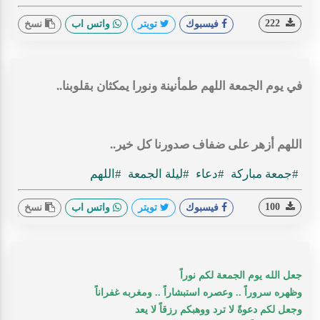
222
فيسبوك
تويتر
واتس اب
نسخ
‏في يوم الجمعة اللهم طمأنينة ونورا يمكثان بقلوبنا..
اللهم أزهر على ضفاف صدورنا كل خير..
#جمعة مباركة
#دعاء
#ليلة الجمعة
#اللهم
100
فيسبوك
تويتر
واتس اب
نسخ
جعل الله يوم الجمعة لكم نوراً
وظهره سروراً .. وعصره استبشاراً .. ومغربه غفراناً
وجعل لكم دعوةً لا ترد ووهبكم رزقاً لا يعد