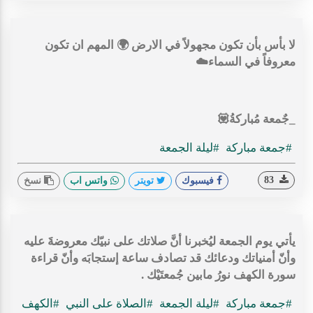
لا بأس بأن تكون مجهولاً في الارض 🌍 المهم ان تكون
معروفاً في السماء☁️
_جٌمعة مُباركةُ💟
#جمعة مباركة
#ليلة الجمعة
83
فيسبوك
تويتر
واتس اب
نسخ
‏يأتي يوم الجمعة ليُخبرنا أنَّ صلاتك على نبيّك معروضةََ عليه
وأنّ أمنياتك ودعائك قد تصادف ساعة إستجابَه وأنّ قراءة
سورة الكهف نورُ مابين جُمعتَيْك .
#جمعة مباركة
#ليلة الجمعة
#الصلاة على النبي
#الكهف