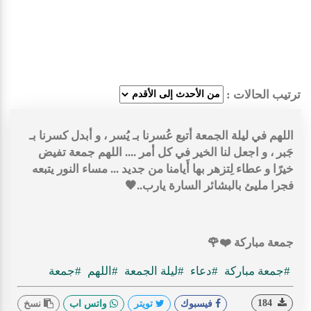
ترتيب الحالات :
اللهم في ليلة الجمعة أتبع عُسرنا بـ يُسر ، و أبدل كسرنا بـ
جَبر ، و اجعل لنا الخير في كل أمر .... اللهم جمعة تفيض
خيرًا و عطاء لِتزهر بها ‏أَيامنا من جديد ... مساء النور يتبعه
فجرا مليئ بالبشائر السارة يارب..🖤
جمعة مباركة ⁦❤️⁩⁦🌹
#جمعة مباركة
#دعاء
#ليلة الجمعة
#اللهم
#جمعة
184
فيسبوك
تويتر
واتس اب
نسخ