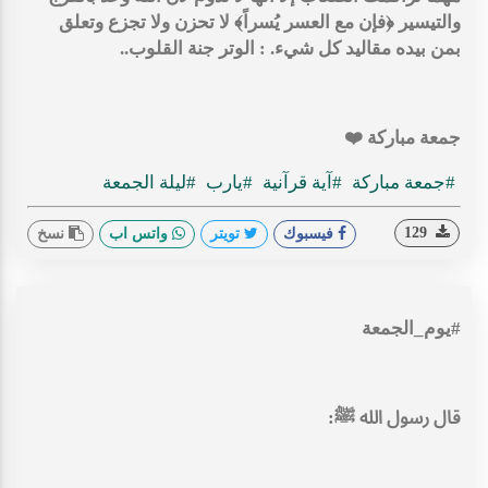
والتيسير ‏﴿فإن مع العسر يُسراً﴾ ‏لا تحزن ولا تجزع وتعلق
بمن بيده مقاليد كل شيء. : الوتر جنة القلوب..
جمعة مباركة ❤️
#جمعة مباركة
#آية قرآنية
#يارب
#ليلة الجمعة
129
فيسبوك
تويتر
واتس اب
نسخ
#يوم_الجمعة
‏قال رسول الله ﷺ: