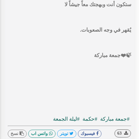
ستكون أنت وبهجتك معاً جيشاً لا
يُقهر في وجه الصعوبات.
🍃❤️جمعة مباركة
#جمعة مباركة
#حكمة
#ليلة الجمعة
63
فيسبوك
تويتر
واتس اب
نسخ