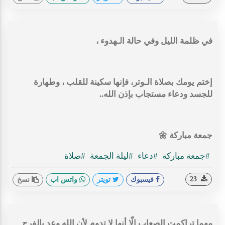
‏في ظلمة الليل وفي حالة الـهدوء ،
إختم يومك بصلاة الـوتر، فإنها سكينة للقلب ، وطهارة
للجسد ودعاء مستجاب بإذن الله..
جمعة مباركة 🌼
#جمعة مباركة
#دعاء
#ليلة الجمعة
#صلاة
23
فيسبوك
تويتر
واتس اب
نسخ
مهما تراكمت الصعاب إلّا أنها لا تدوم لأن الله وعد بالفرج