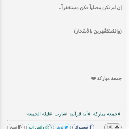
‏إن لم تكن مصلياً فكن مستغفراً..
(والمُسْتَغْفِرينَ بالأسْحَار)
جمعة مباركة ❤️
#جمعة مباركة
#آية قرآنية
#يارب
#ليلة الجمعة
141
فيسبوك
تويتر
واتس اب
نسخ