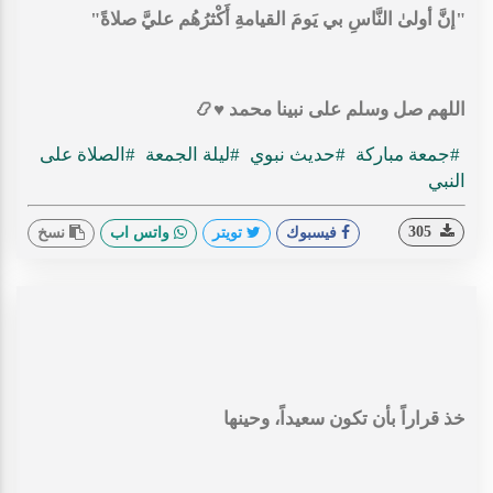
‏"إنَّ أولىٰ النَّاسِ بي يَومَ القيامةِ أَكْثرُهُم عليَّ صلاةً"
‏اللهم صل وسلم على نبينا محمد ♥️📿
#جمعة مباركة
#حديث نبوي
#ليلة الجمعة
#الصلاة على
النبي
305
فيسبوك
تويتر
واتس اب
نسخ
‌‏خذ قراراً بأن تكون سعيداً، وحينها