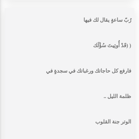
رُبّ ساعةٍ يقال لك فيها
(‏ (قَدْ أُوتِيتَ سُؤْلَك
‏فارفع كل حاجاتك ورغباتك في سجدةٍ في
‏ظلمة الليل ..
‏الوتر جنة القلوب