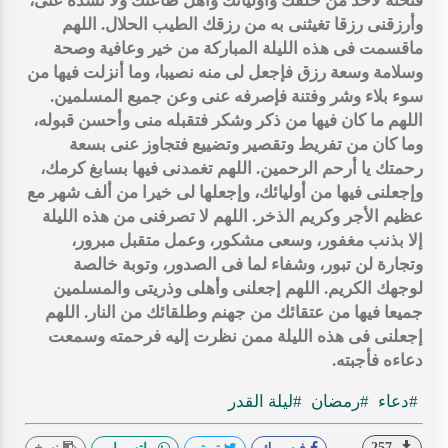
فتحته لأحد من خلقك وأوليائك وأهل طاعتك ولا تسده عنى،
وأرزقنى رزقا تغيثنى به من رزقك الطيب الحلال. اللهم
ماقسمت فى هذه الليلة المباركة من خير وعافية وصحة
وسلامة وسعة رزق فإجعل لى منه نصيبا، وما أنزلت فيها من
سوء بلاء وشر وفتنة فإصرفه عنى وعن جميع المسلمين.
اللهم ما كان فيها من ذكر وشكر فتقبله منى وأحسن قبوله،
وما كان من تفريط وتقصير وتضييع فتجاوز عنى بسعة
رحمتك يا أرحم الرحمين. اللهم تغمدنى فيها بسابغ كرمك،
وإجعلنى فيها من أوليائك، وإجعلها لى خيرا من ألف شهر مع
عظيم الأجر وكريم الذخر. اللهم لا تصرفنى من هذه الليلة
إلا بذنب مغفور، وسعى مشكور، وعمل متقبل مبرور،
وتجارة لن تبور، وشفاء لما فى الصدور، وتوبة خالصة
لوجهك الكريم. اللهم إجعلنى وأهلى وذريتى والمسلمين
جميعا فيها من عتقائك من جهنم وطلقائك من النار. اللهم
إجعلنى فى هذه الليلة ممن نظرت إليه فرحمته وسمعت
دعاءه فأجبته.
#دعاء
#رمضان
#ليلة القدر
257