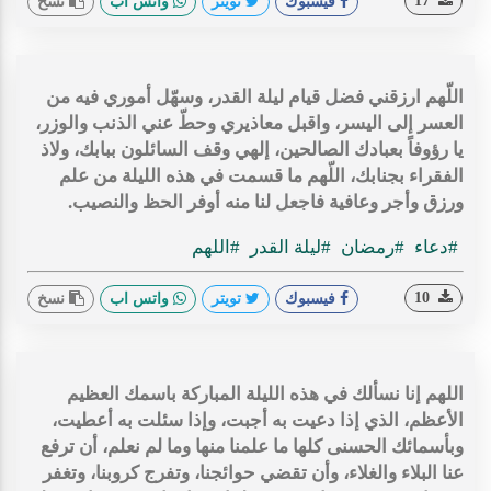
17
فيسبوك
تويتر
واتس اب
نسخ
اللّهم ارزقني فضل قيام ليلة القدر، وسهّل أموري فيه من
العسر إلى اليسر، واقبل معاذيري وحطّ عني الذنب والوزر،
يا رؤوفاً بعبادك الصالحين، إلهي وقف السائلون ببابك، ولاذ
الفقراء بجنابك، اللّهم ما قسمت في هذه الليلة من علم
ورزق وأجر وعافية فاجعل لنا منه أوفر الحظ والنصيب.
#دعاء
#رمضان
#ليلة القدر
#اللهم
10
فيسبوك
تويتر
واتس اب
نسخ
اللهم إنا نسألك في هذه الليلة المباركة باسمك العظيم
الأعظم، الذي إذا دعيت به أجبت، وإذا سئلت به أعطيت،
وبأسمائك الحسنى كلها ما علمنا منها وما لم نعلم، أن ترفع
عنا البلاء والغلاء، وأن تقضي حوائجنا، وتفرج كروبنا، وتغفر