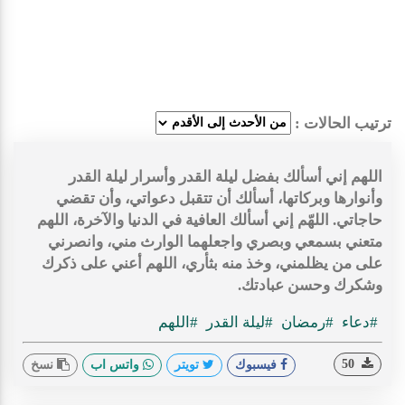
ترتيب الحالات :
اللهم إني أسألك بفضل ليلة القدر وأسرار ليلة القدر
وأنوارها وبركاتها، أسألك أن تتقبل دعواتي، وأن تقضي
حاجاتي. اللهّم إني أسألك العافية في الدنيا والآخرة، اللهم
متعني بسمعي وبصري واجعلهما الوارث مني، وانصرني
على من يظلمني، وخذ منه بثأري، اللهم أعني على ذكرك
وشكرك وحسن عبادتك.
#دعاء
#رمضان
#ليلة القدر
#اللهم
50
فيسبوك
تويتر
واتس اب
نسخ