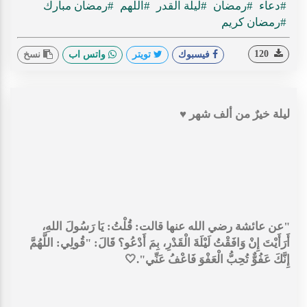
#دعاء
#رمضان
#ليلة القدر
#اللهم
#رمضان مبارك
#رمضان كريم
120
فيسبوك
تويتر
واتس اب
نسخ
ليلة خيرٌ من ألف شهر ♥️
"عن عائشة رضي الله عنها قالت: قُلْتُ: يَا رَسُولَ اللهِ،
أَرَأَيْتَ إِنْ وَافَقْتُ لَيْلَةَ الْقَدْرِ، بِمَ أَدْعُو؟ قَالَ: "قُولِي: اللَّهُمَّ
إِنَّكَ عَفُوٌّ تُحِبُّ الْعَفْوَ فَاعْفُ عَنِّي".🤍