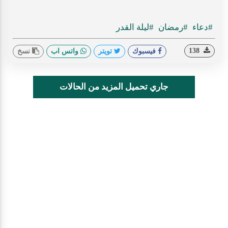
#دعاء
#رمضان
#ليلة القدر
138
فيسبوك
تويتر
واتس اب
نسخ
جاري تحميل المزيد من الحالات