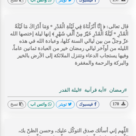
فيسبوك
تويتر
واتس اب
نسخ
قال تعالى: ﴿ إِنَّا أَنْزَلْنَاهُ فِي لَيْلَةِ الْقَدْرِ * وَمَا أَدْرَاكَ مَا لَيْلَةُ
الْقَدْرِ * لَيْلَةُ الْقَدْرِ خَيْرٌ مِنْ أَلْفِ شَهْرٍ ﴾ إنها ليلة إختصها الله
عزّ وجلّ من بين ليالي السنة كلها، وعبادة الله في هذه
الليله من أوآخر ليالي رمضان خير من العبادة ثمانين عاماً،
وفيها يستجاب الدعاء وتتنزل الملائكة إلى الأرض بالخير
والبركة والرحمة والمغفرة
#رمضان
#آية قرآنية
#ليلة القدر
170
فيسبوك
تويتر
واتس اب
نسخ
اللّهم إني أسألك صدق التوكّل عليك، وحسن الظنّ بك،