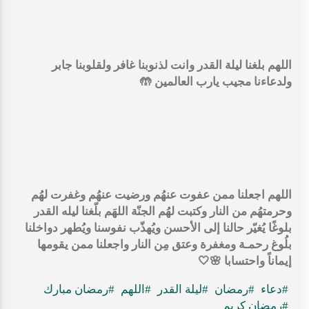
‏اللهم بلغنا ليلة القدر وانت لذنوبنا غافر ولقلوبنا جابر
ولدعاءنا مجيب يارب العالمين 🤲
‏اللهم اجعلنا ممن عفوت عنهُم ورضيت عنهُم وغفرت لهُم
وحرمتهُم من النار وكتبت لهُم الجنّة اللهَم بلّغنا ليله القدر
بلوغًا يُغيّر حالنا إلى الأحسن ويُهذّب نفوسنا ويُطهر دواخلنا
بلُوغ رحمـة ومغفرة وعتق مِن النار واجعلنا ممن يقومها
إيماناً واحتسابا 🌸🤍
#دعاء
#رمضان
#ليلة القدر
#اللهم
#رمضان مبارك
#رمضان كريم