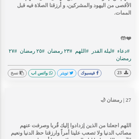
الأقصى من اليهود والمشركين، و أرزقنا الصلاة فيه قبل
الممات.
❤️🤲
#دعاء
#ليلة القدر
#اللهم
#٢٣ رمضان
#٢٥ رمضان
#٢٧
رمضان
23
فيسبوك
تويتر
واتس اب
نسخ
27 | رمضان 🌙
اللهم اجعلنا من الذين إزدادوا إليك قُربا وصرفت عنهم
مصائب الدنيا ولا تصعب علينا أمراً وارزقنا حظ الدنيا ونعيم