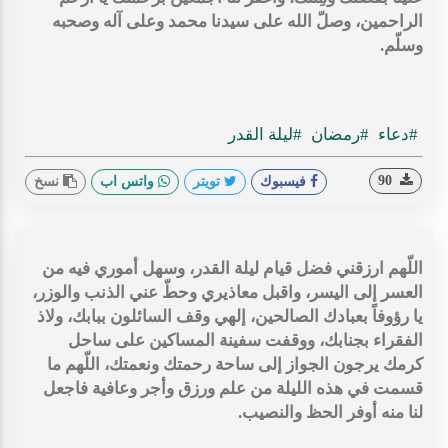
الراحمين، وصلّ الله على سيدنا محمد وعلى آله وصحبه
وسلّم.
#دعاء
#رمضان
#ليلة القدر
90
فيسبوك
تويتر
واتس اب
نسخ
اللّهم ارزقني فضل قيام ليلة القدر، وسهل أموري فيه من
العسر إلى اليسر، واقبل معاذيري وحطّ عني الذنب والوزر،
يا رؤوفاً بعبادك الصالحين، إلهي وقف السائلون ببابك، ولاذ
الفقراء بجنابك، ووقفت سفينة المساكين على ساحل
كرمك يرجون الجواز إلى ساحة رحمتك ونعمتك، اللّهم ما
قسمت في هذه الليلة من علم ورزق وأجر وعافية فاجعل
لنا منه أوفر الحظ والنصيب.