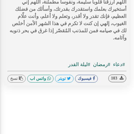
اللّهم ارزقنا قلوباً سليمة، ونفوساً مطمئنة، اللّهم إني
أستخيرك بعلمك واستقدرك بقدرتك، وأسألك من فضلك
العظيم، فإنك تقدر ولا أقدر، وتعلم ولا أعلم، وأنت علّام
الغيوب، إلهي إن كنت لا تكرم في هذا الشهر الأمن أخلص
لك في صيامه فمن للمذنب المُقصّر إذا غرق في بحر ذنوبه
وآثامه.
#دعاء
#رمضان
#ليلة القدر
103
فيسبوك
تويتر
واتس اب
نسخ