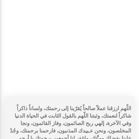
اللّهم ارزقنا عملاً صالحاً يُقرّبنا إلى رحمتك، ولساناً ذاكراً
شاكراً لنعمتك، وثبتنا اللّهم بالقول الثابت في الحياة الدنيا
وفي الآخرة، إلهي ربح الصائمون، وفاز القائمون، ونجا
المخلصون، ونحن عـبيدك المذنبون، فارحمنا برحمتك، وجُدْ
علينا بفضلك ومِنَّتك، واغفر لنا أجمعين برحمتك يا أرحم