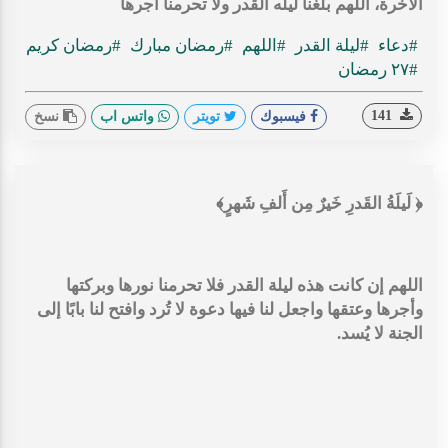
الآخرة، اللهم بلغنا ليله القدر ولا تحرمنا أجرها
#دعاء
#ليلة القدر
#اللهم
#رمضان مبارك
#رمضان كريم
#٢٧ رمضان
141
فيسبوك
تويتر
واتس اب
نسخ
‏﴿ لَيلَةُ القَدرِ خَيرٌ مِن أَلفِ شَهرٍ﴾
‏اللهم إن كانت هذه ليلة القدر فلا تحرمنا نورها وبركتها
وأجرها وعتقها واجعل لنا فيها دعوة لا تُرد وافتح لنا بابًا إلى
الجنة لا يُسد.