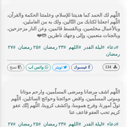
اللّهم لك الحمد كما هديتنا للإسلام، وعلمتنا الحكمة والقرآن،
اللّهم اجعلنا لكتابك من التّالين، ولك به من العاملين،
وبالأعمال مخلصين، وبالقسط قائمين، وعن النار مزحزحين،
وبالجنات منعمين، وإلى وجهك ناظرين 🤲❤️
#دعاء
#ليلة القدر
#اللهم
#٢٣ رمضان
#٢٥ رمضان
#٢٧
رمضان
134
فيسبوك
تويتر
واتس اب
نسخ
اللّهم اشف مرضانا ومرضى المسلّمين، وارحم موتانا
وموتى المسلّمين، واقض حوائجنا وحوائج السائلين، اللّهم
تولّ أمورنا، وفرج همومنا، واكشف كروبنا، اللّهم إنّك عفو
كريم تحب العفو فاعف عنا
#دعاء
#ليلة القدر
#اللهم
#٢٣ رمضان
#٢٥ رمضان
#٢٧