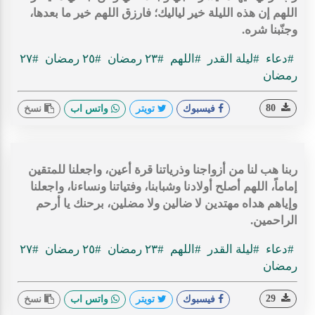
اللهم إن هذه الليلة خير لياليك؛ فارزق اللهم خير ما بعدها،
وجنّبنا شره.
#دعاء
#ليلة القدر
#اللهم
#٢٣ رمضان
#٢٥ رمضان
#٢٧
رمضان
80
فيسبوك
تويتر
واتس اب
نسخ
ربنا هب لنا من أزواجنا وذرياتنا قرة أعين، واجعلنا للمتقين
إماماً، اللهم أصلح أولادنا وشبابنا، وفتياتنا ونساءنا، واجعلنا
وإياهم هداه مهتدين لا ضالين ولا مضلين، برحنك يا أرحم
الراحمين.
#دعاء
#ليلة القدر
#اللهم
#٢٣ رمضان
#٢٥ رمضان
#٢٧
رمضان
29
فيسبوك
تويتر
واتس اب
نسخ