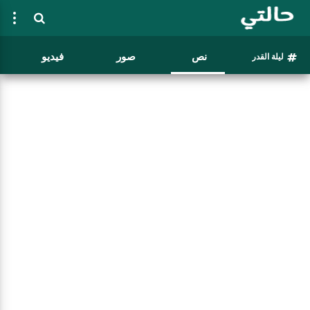
نص
صور
فيديو
ليلة القدر