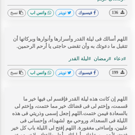
136
فيسبوك
تويتر
واتس اب
نسخ
اللهم أسالك فى ليلة القدر وأسرارها وأنوارها وبركاتها أن
تتقبل ما دعوتك به وأن تقضى حاجتى يا أرحم الرحمين.
#دعاء
#رمضان
#ليلة القدر
199
فيسبوك
تويتر
واتس اب
نسخ
اللهم إن كانت هذه ليلة القدر فإقسم لى فيها خير ما
قسمت، وإختم لى فى قضائك خير مما ختمت، وإختم لى
بالسعادة فيمن ختمت.اللهم إجعل إسمى وذريتي فى هذه
الليلة فى السعداء، وروحي مع لشهداء، وإحسانى فى
عليين، وإساءتى مغفورة. اللهم إفتح لى الليلة باب كل خير