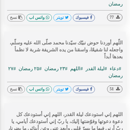
رمضان
77
فيسبوك
تويتر
واتس اب
نسخ
اللّهم أوردنا حوض نبيّك سيّدنا محمد صلّى الله عليه وسلّم،
واجعله لنا شفيعًا، واسقنا من يده الشريفة شربة لا نظمأ
بعدها أبداً
#دعاء
#ليلة القدر
#اللهم
#٢٣ رمضان
#٢٥ رمضان
#٢٧
رمضان
51
فيسبوك
تويتر
واتس اب
نسخ
اللهم إني استودعك ليلة القدر، اللهم إني أستودعك كل
دعوة دعوتها وفوّضتها إليك، يا ربّ إني أستودعك أيامي، يا
ربّ أرني فيها ما يسرّ قلبي وأبعد عني وعن أبنائي ما يضرنا،