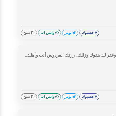
فيسبوك
تويتر
واتس اب
نسخ
. وغفر لك هفوك وزللك.. رزقك الفردوس أنت وأهلك..
فيسبوك
تويتر
واتس اب
نسخ