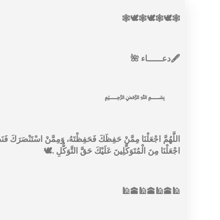
🕸🕊🕸🕊🕸🕊🕸
🖋دعــــــاء 🌺
﷽
اللَّهُمَّ اجْعَلْنَا مِمَّنْ حَفِظَكَ فَحَفِظْتَهُ، وَمِمَّنْ اسْتَنْصَرَكَ فَنَصَر
اجْعَلْنَا مِنَ الْمُتَوَكِّلِينَ عَلَيْكَ حَقَّ التَّوَكُّلِ .🕊
🕌🕋🕌🕋🕌🕋🕌