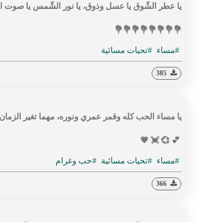
يا عطر الشّوق يا عسل وذوق، يا نور الشّمس يا صوت ال
💐💐💐💐💐💐💐💐
#مساء
#تحيات مسائية
385
يا مساء الحب كله وقمر عمري ونوره، مهما تغير الزما
💕 💞 💓 💗
#مساء
#تحيات مسائية
#حب وغرام
366