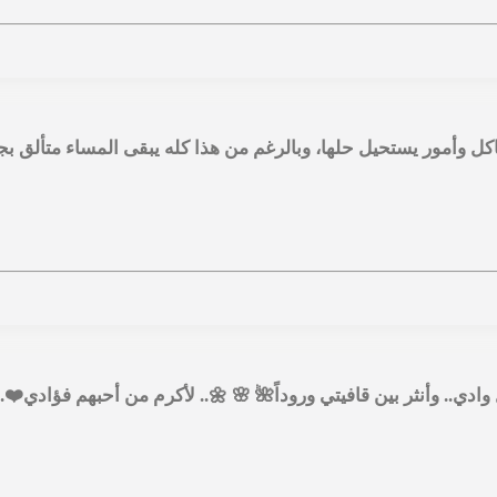
 وأمور يستحيل حلها، وبالرغم من هذا كله يبقى المساء متألق بجم
ي.. وأنثر بين قافيتي وروداً🌺 🌸 🌼.. لأكرم من أحبهم فؤادي❤️..