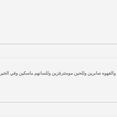
 والقهوه صابرين وللحين مومتنرفزين وللسانهم ماسكين وفي الخير 