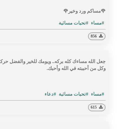
🌹
مساكم ورد وخير🌹
#مساء
#تحيات مسائية
856
جعل الله مساءك كله بركه.. ويومك للخير والفضل حركه.
وكل من أحببته في الله وأحبك.
#مساء
#تحيات مسائية
#دعاء
615