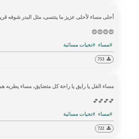
أحلى مساء لأحلى عزيز ما ينتسى، مثل البدر شوفه قري
😍😍😍😍
#مساء
#تحيات مسائية
753
مساء الفل يا رايق يا راحة كل متضايق، مساء يطربه 
💕💕💕💕
#مساء
#تحيات مسائية
722