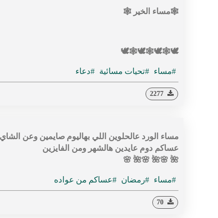
🕸مساء الخير 🕸
🕊🕸🕊🕸🕊🕸🕊
#مساء
#تحيات مسائية
#دعاء
2277
مساء الورد عالحلوين اللي بهاليوم صايمين وعن الشاي
عساكم دوم عايدين هالشهر ومن الفايزين
🌺 🌸🌺 🌸🌺 🌸
#مساء
#رمضان
#عساكم من عواده
70