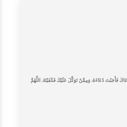
َ فَأَجَبْتَ دُعَاءَهُ، وَمِمَّنْ تَوَكَّلَ عَلَيْكَ فَكَفَيْتَهُ. اللَّهُمَّ