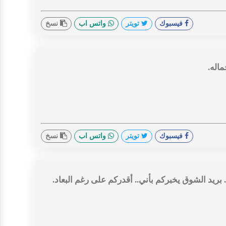
فيسبوك
تويتر
واتس اب
نسخ
اله.
فيسبوك
تويتر
واتس اب
نسخ
 بريد الشوق يخبركم بأني.. أقدركم على رغم البعاد.