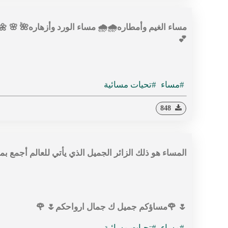
مساء الغيم وأمطاره🌧🌧 مساء الورد وأزهاره🌺 🌸 🌼 ،
💕
#مساء
#تحيات مسائية
848
ا
لمساء هو ذلك الزائر الجميل الذي يأتي للعالم أجمع ب
🌷 🌹مساؤكم جميل ك جمال ارواحكم🌷 🌹
#مساء
#تحيات مسائية