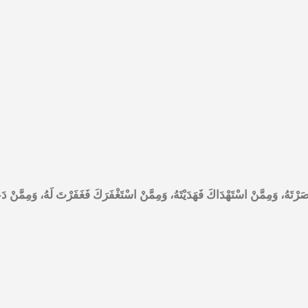
ْتَهُ، وَمِمَّنْ اسْتَهْدَاكَ فَهَدَيْتَهُ، وَمِمَّنْ اسْتَغْفَرَكَ فَغَفَرْتَ لَهُ، وَمِمَّنْ دَعَاك