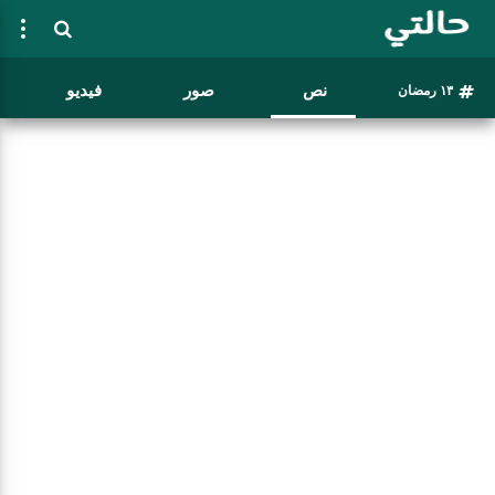
نص
صور
فيديو
١٣ رمضان