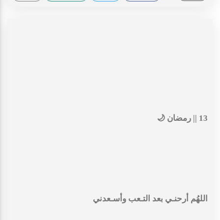
13 || رمضان 🌙
اللهُم أرحنـي بعد التـعب وأسـعدني