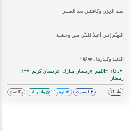
بعـد الحِزن وكافئنـي بعد الصـبر
اللهـُم إنـي أعيذُ قلبـّي مـن وحشـة
الدنيـا وكـدرها ..❤️🍃"
#دعاء
#اللهم
#رمضان مبارك
#رمضان كريم
#١٣
رمضان
71
فيسبوك
تويتر
واتس اب
نسخ