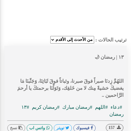
ترتيب الحالات :
١٣ | رمضان 🌙
اللهُمَّ زِدنَا صبراً فوقَ صبرنا، وثباتاً فوقَ ثَبَاتِنَا، وَجَنِّبنَا مَا
يغضبكَ خشيةً مِنك لا من خَلقِك، وَتَوَلَّنَا برحمتكَ يا أرحمَ
الرَّاحمين ..
#دعاء
#اللهم
#رمضان مبارك
#رمضان كريم
#١٣
رمضان
157
فيسبوك
تويتر
واتس اب
نسخ