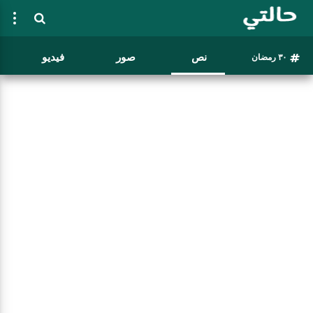
نص
صور
فيديو
٣٠ رمضان