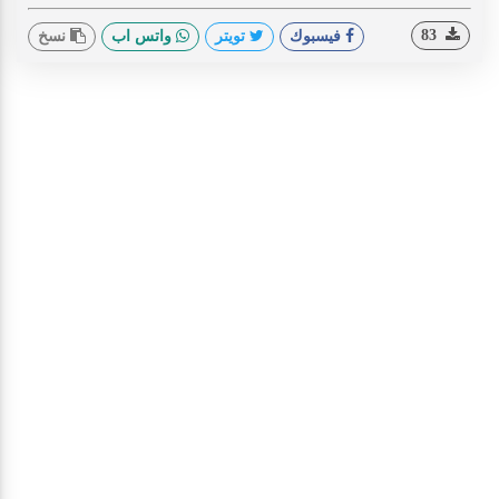
83
فيسبوك
تويتر
واتس اب
نسخ