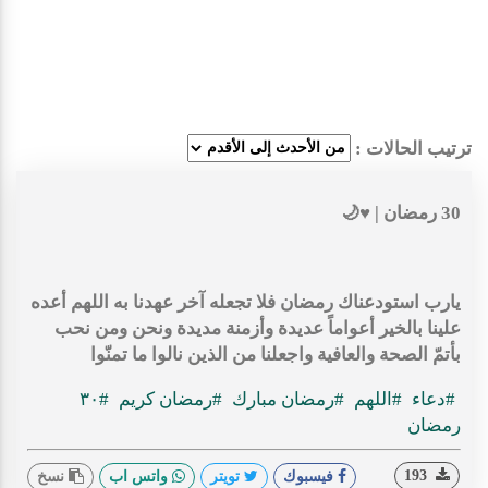
ترتيب الحالات :
30 رمضان | ♥️🌙
يارب استودعناك رمضان فلا تجعله آخر عهدنا به اللهم أعده
علينا بالخير أعواماً عديدة وأزمنة مديدة ونحن ومن نحب
بأتمّ الصحة والعافية واجعلنا من الذين نالوا ما تمنّوا
#دعاء
#اللهم
#رمضان مبارك
#رمضان كريم
#٣٠
رمضان
193
فيسبوك
تويتر
واتس اب
نسخ