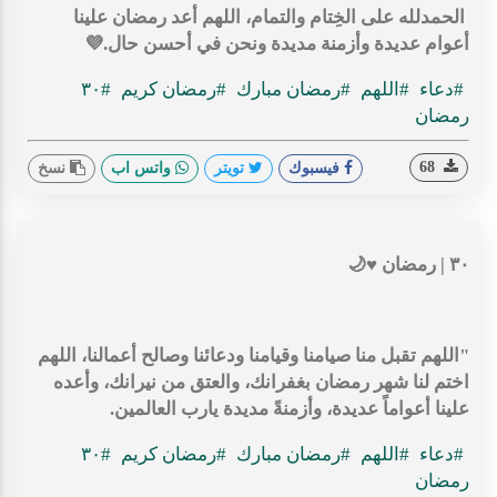
الحمدلله على الخِتام والتمام، اللهم أعد رمضان علينا
أعوام عديدة وأزمنة مديدة ونحن في أحسن حال.💜
#دعاء
#اللهم
#رمضان مبارك
#رمضان كريم
#٣٠
رمضان
68
فيسبوك
تويتر
واتس اب
نسخ
٣٠ | رمضان ♥️🌙
"اللهم تقبل منا صيامنا وقيامنا ودعائنا وصالح أعمالنا، اللهم
اختم لنا شهر رمضان بغفرانك، والعتق من نيرانك، وأعده
علينا أعواماً عديدة، وأزمنةً مديدة يارب العالمين.
#دعاء
#اللهم
#رمضان مبارك
#رمضان كريم
#٣٠
رمضان