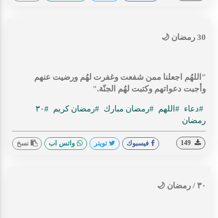
30 رمضان 🌙
"اللهُم اجعلنا ممن شفعت وغفرت لهُم ورضيت عنهم
وأجبت دعواتهم وكتبت لهُم الجنّة."
#دعاء
#اللهم
#رمضان مبارك
#رمضان كريم
#٣٠
رمضان
149
فيسبوك
تويتر
واتس اب
نسخ
٣٠ / رمضان 🌙