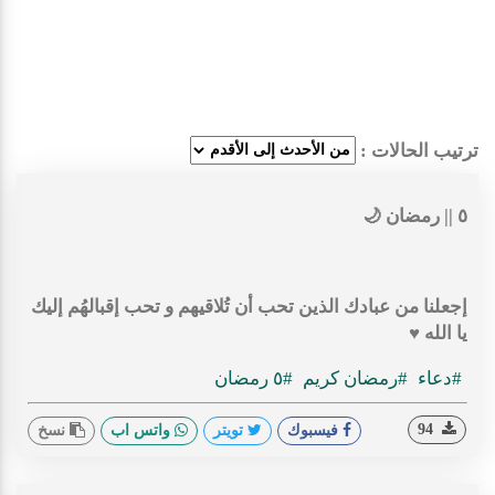
ترتيب الحالات :
إجعلنا من عبادك الذين تحب أن تُلاقيهم و تحب إقبالهُم إليك
يا الله ♥️
#دعاء
#رمضان كريم
#٥ رمضان
94
فيسبوك
تويتر
واتس اب
نسخ