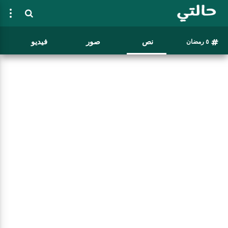
نص
صور
فيديو
٥ رمضان