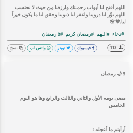
اللهم أفتح لنا أبواب رحمـتك وارزقنا مِن حيث لا نحتسب
اللهم نوَّر لنا دروبنا واغفر لنا ذنوبنا وحقق لنا ما يكون خيراً
لنا.💜🌸
#دعاء
#اللهم
#رمضان كريم
#٥ رمضان
112
فيسبوك
تويتر
واتس اب
نسخ
5 🌙 رمضان
مضى يومه الأول والثاني والثالث والرابع وها هو اليوم
الخامس
أرأيتم ما أعجله !