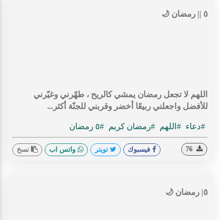
٥ || رمضان 🌙
اللهم لا تجعل رمضان يمشي كالريح ، طهّرني وغيّرني
للأفضل واجعلني ربيعًا أخضر وقربني للجنّة أكثر...
#دعاء
#اللهم
#رمضان كريم
#٥ رمضان
76
فيسبوك
تويتر
واتس اب
نسخ
٥| رمضان 🌙