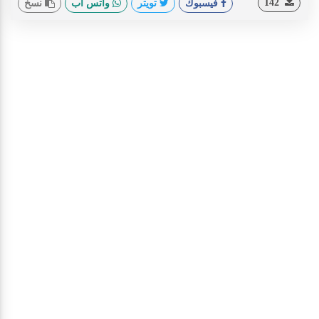
142
فيسبوك
تويتر
واتس اب
نسخ