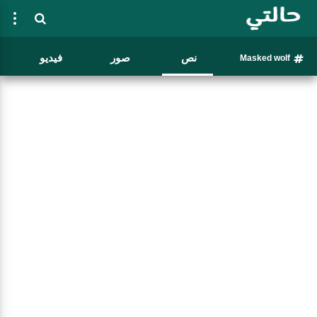
نص
صور
فيديو
Masked wolf