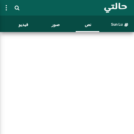
نص
صور
فيديو
Sun Lu