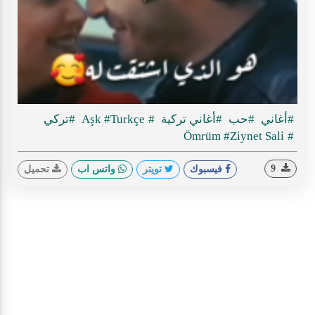
Play
ideo
#أغاني
#حب
#أغاني تركية
#Aşk
#Turkçe
#تركي
#Ziynet Sali
#Ömrüm
9
فيسبوك
تويتر
واتس اب
تحميل