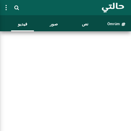
نص
صور
فيديو
Ömrüm