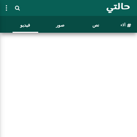
نص
صور
فيديو
آلاء