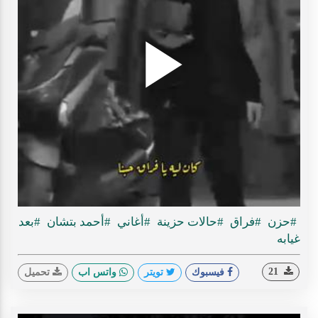
Play
ideo
#حزن
#فراق
#حالات حزينة
#أغاني
#أحمد بتشان
#بعد
غيابه
21
فيسبوك
تويتر
واتس اب
تحميل