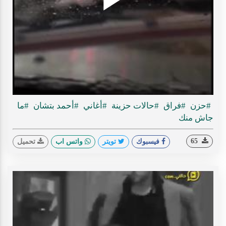
Play
ideo
#حزن
#فراق
#حالات حزينة
#أغاني
#أحمد بتشان
#ما
جاش منك
65
فيسبوك
تويتر
واتس اب
تحميل