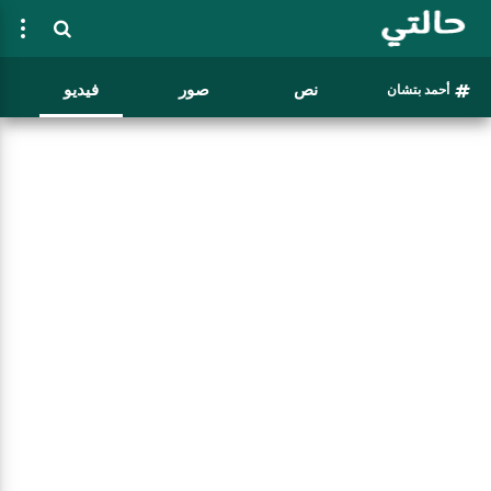
نص
صور
فيديو
أحمد بتشان