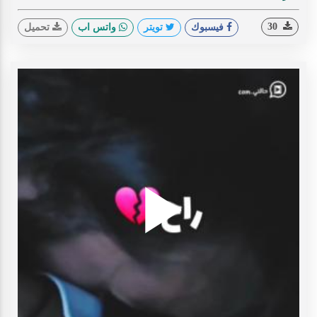
30
فيسبوك
تويتر
واتس اب
تحميل
Play