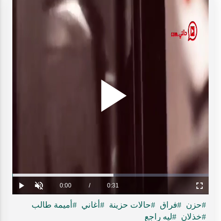
Play
ideo
Loaded
:
Progress
:
0%
0%
Current
0:00
/
Duration
0:31
Play
Unmute
Fullscreen
Time
#حزن
#فراق
#حالات حزينة
#أغاني
#أميمة طالب
#خذلان
#ليه راجع