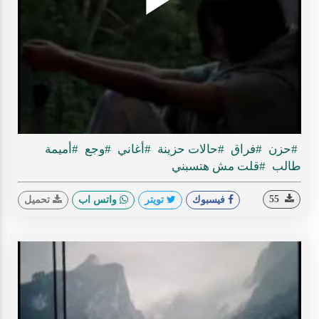
Play
ideo
#حزن
#فراق
#حالات حزينة
#أغاني
#وجع
#أميمة
طالب
#قلت مش هتسبني
55
فيسبوك
تويتر
واتس اب
تحميل