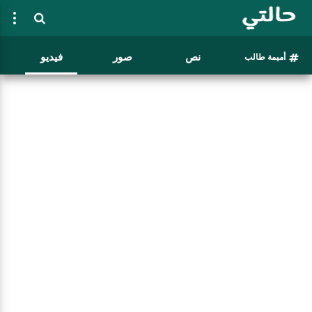
نص
صور
فيديو
أميمة طالب