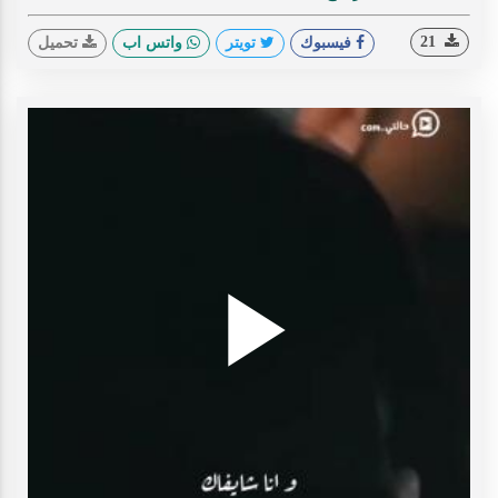
21
فيسبوك
تويتر
واتس اب
تحميل
Play