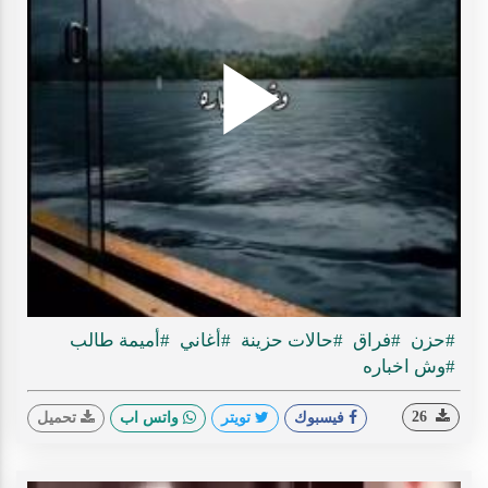
Play
ideo
#حزن
#فراق
#حالات حزينة
#أغاني
#أميمة طالب
#وش اخباره
26
فيسبوك
تويتر
واتس اب
تحميل