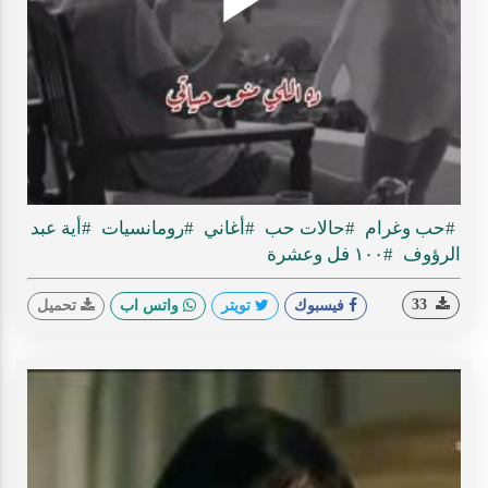
Play
ideo
#حب وغرام
#حالات حب
#أغاني
#رومانسيات
#أية عبد
الرؤوف
#١٠٠ فل وعشرة
33
فيسبوك
تويتر
واتس اب
تحميل