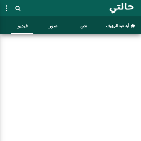
نص
صور
فيديو
أية عبد الرؤوف