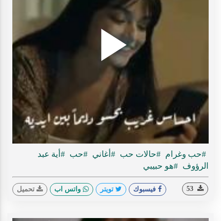
Play
ideo
#حب وغرام
#حالات حب
#أغاني
#حب
#أية عبد
الرؤوف
#هو حبيبي
53
فيسبوك
تويتر
واتس اب
تحميل