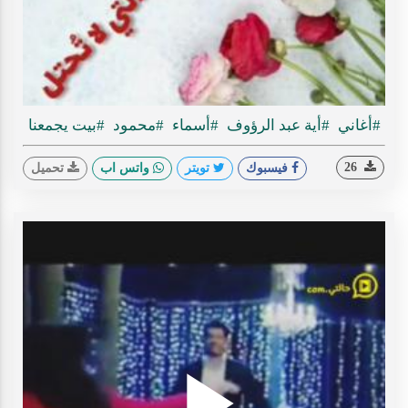
ideo
#أغاني
#أية عبد الرؤوف
#أسماء
#محمود
#بيت يجمعنا
26
فيسبوك
تويتر
واتس اب
تحميل