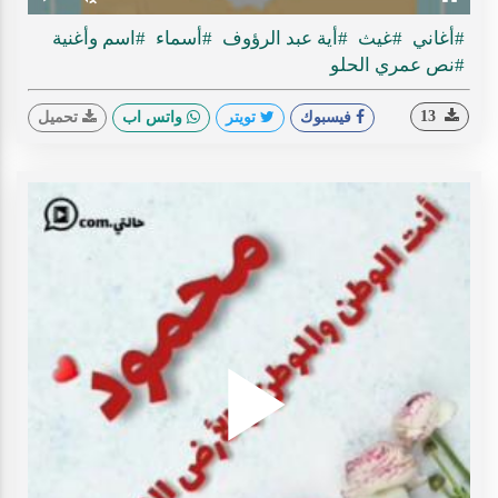
Play
Unmute
Fullscreen
Time
#أغاني
#غيث
#أية عبد الرؤوف
#أسماء
#اسم وأغنية
#نص عمري الحلو
13
فيسبوك
تويتر
واتس اب
تحميل
Play