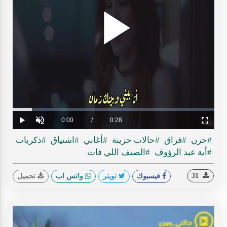
Play
ideo
Loaded
:
Progress
:
0%
0%
Current
0:00
/
Duration
0:28
Play
Unmute
Fullscreen
Time
#حزن
#فراق
#حالات حزينة
#أغاني
#اشتياق
#ذكريات
#أية عبد الرؤوف
#الصيف اللي فات
31
فيسبوك
تويتر
واتس اب
تحميل