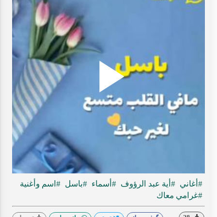
Play
ideo
#أغاني
#أية عبد الرؤوف
#أسماء
#باسل
#اسم وأغنية
#غرامي معاك