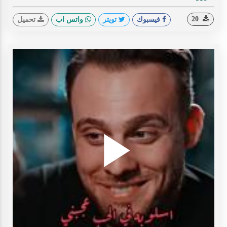
20
فيسبوك
تويتر
واتس اب
تحميل
Play