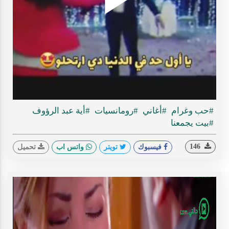
Play
ideo
#حب وغرام
#أغاني
#رومانسيات
#أية عبد الرؤوف
#بيت يجمعنا
146
فيسبوك
تويتر
واتس اب
تحميل