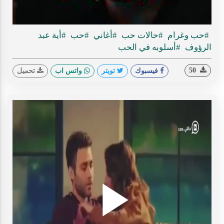
ideo
#حب وغرام
#حالات حب
#أغاني
#حب
#أية عبد
الرؤوف
#أسلوبه في الحب
50
فيسبوك
تويتر
واتس اب
تحميل