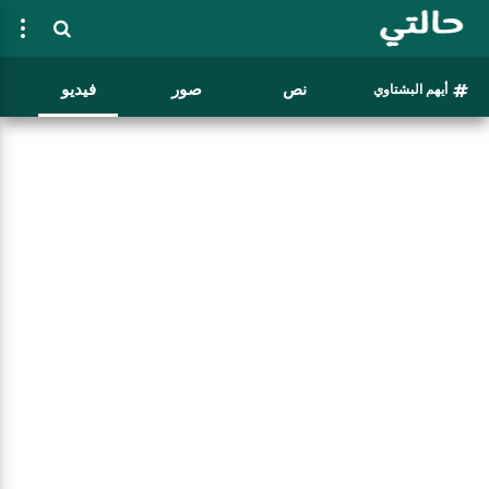
نص
صور
فيديو
أيهم البشتاوي