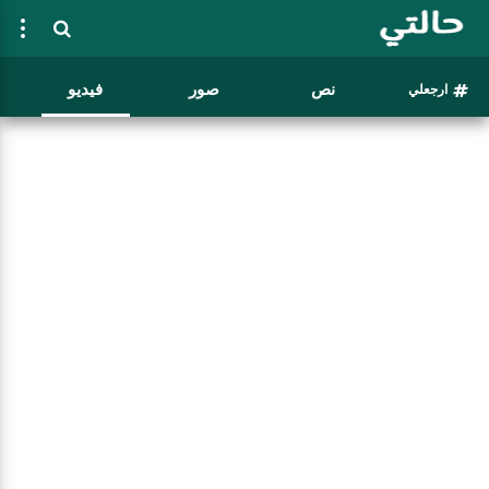
نص
صور
فيديو
ارجعلي