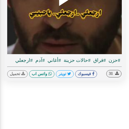
Play
ideo
#حزن
#فراق
#حالات حزينة
#أغاني
#آدم
#ارجعلي
31
فيسبوك
تويتر
واتس اب
تحميل