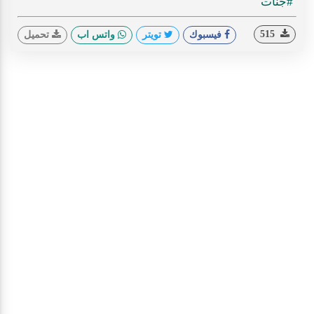
ideo
#جنات
515
فيسبوك
تويتر
واتس اب
تحميل