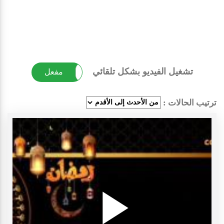
تشغيل الفيديو بشكل تلقائي
غير مفعل
مفعل
ترتيب الحالات :