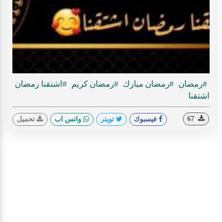
Play
ideo
#رمضان
#رمضان مبارك
#رمضان كريم
#اشتقنا رمضان
اشتقنا
67
فيسبوك
تويتر
واتس اب
تحميل