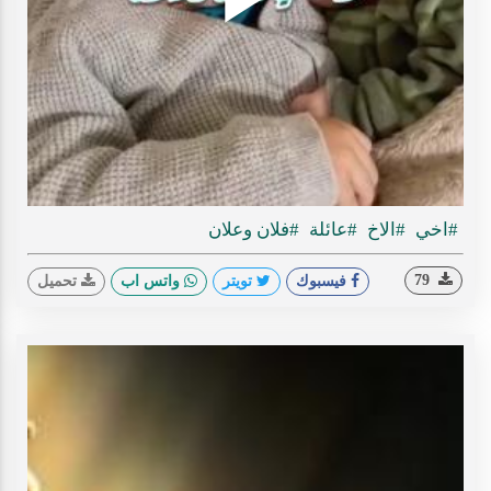
Play
ideo
#اخي
#الاخ
#عائلة
#فلان وعلان
79
فيسبوك
تويتر
واتس اب
تحميل