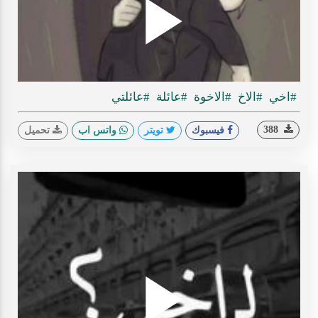
Play
#اخي
#الاخ
#الاخوة
#عائلة
#عائلتي
ideo
388
فيسبوك
تويتر
واتس اب
تحميل