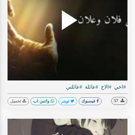
Play
ideo
#اخي
#الاخ
#عائلة
#عائلتي
57
فيسبوك
تويتر
واتس اب
تحميل