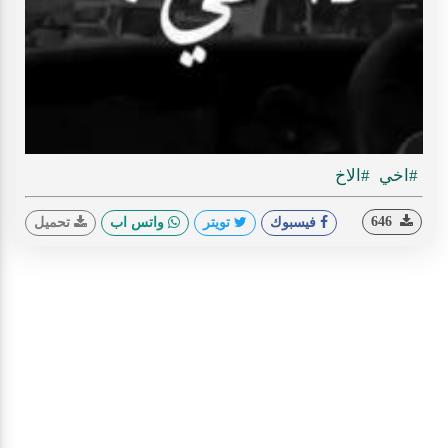
Play
ideo
#اخي
#الاخ
646
فيسبوك
تويتر
واتس اب
تحميل