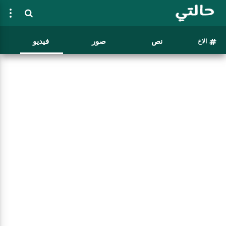
نص
صور
فيديو
الاخ