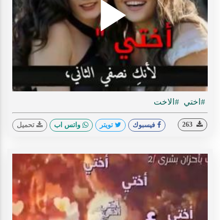
Play
ideo
#اختي
#الاخت
263
فيسبوك
تويتر
واتس اب
تحميل