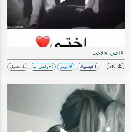
Play
ideo
#اختي
#الاخت
510
فيسبوك
تويتر
واتس اب
تحميل