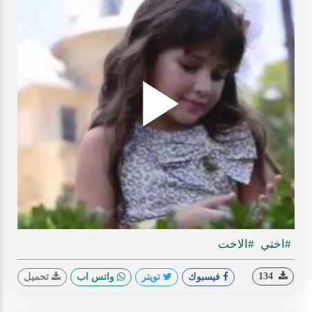
Play
ideo
#اختي
#الاخت
134
فيسبوك
تويتر
واتس اب
تحميل