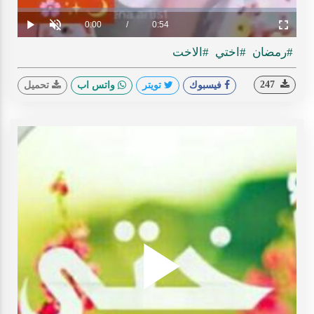
ideo
Loaded
:
Progress
:
0%
0%
Current
0:00
/
Duration
0:54
Play
Unmute
Fullscreen
Time
#رمضان
#اختي
#الاخت
247
فيسبوك
تويتر
واتس اب
تحميل
Play