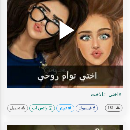
Play
ideo
#اختي
#الاخت
181
فيسبوك
تويتر
واتس اب
تحميل