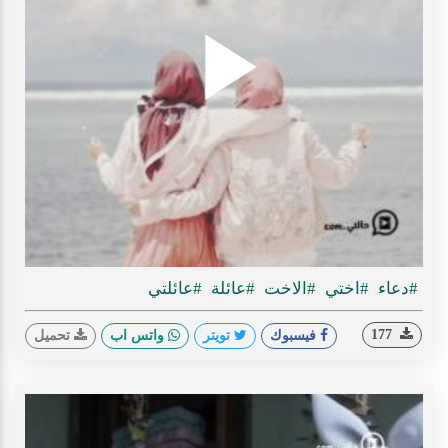
Play
ideo
#دعاء
#اختي
#الاخت
#عائلة
#عائلتي
177
فيسبوك
تويتر
واتس اب
تحميل