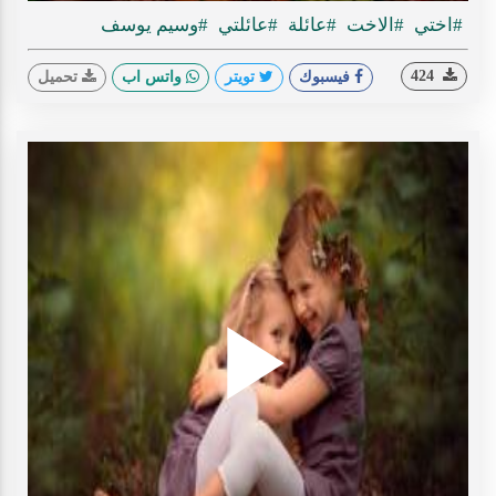
#اختي
#الاخت
#عائلة
#عائلتي
#وسيم يوسف
424
فيسبوك
تويتر
واتس اب
تحميل
Play