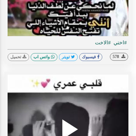
ideo
#اختي
#الاخت
578
فيسبوك
تويتر
واتس اب
تحميل