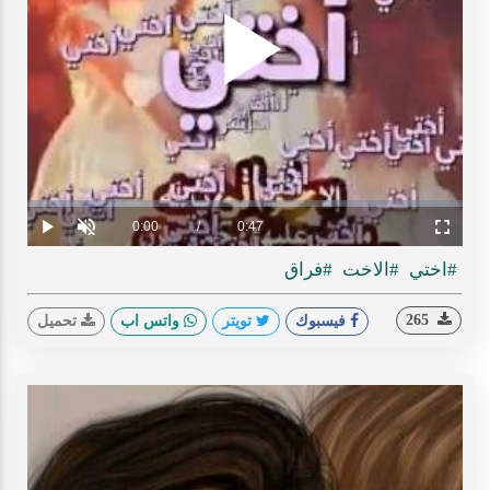
Play
ideo
Loaded
:
Progress
:
0%
0%
Current
0:00
/
Duration
0:47
Play
Unmute
Fullscreen
Time
#اختي
#الاخت
#فراق
265
فيسبوك
تويتر
واتس اب
تحميل