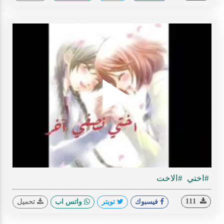
Play
ideo
#اختي
#الاخت
111
فيسبوك
تويتر
واتس اب
تحميل