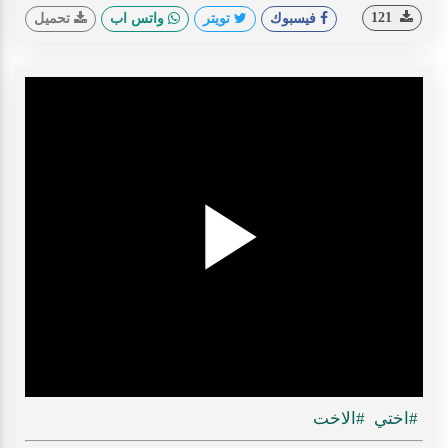
121
فيسبوك
تويتر
واتس اب
تحميل
Play
ideo
#اختي
#الاخت