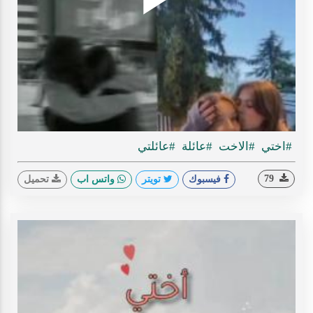
Play
ideo
#اختي
#الاخت
#عائلة
#عائلتي
79
فيسبوك
تويتر
واتس اب
تحميل