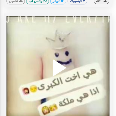
204
فيسبوك
تويتر
واتس اب
تحميل
Play
ideo