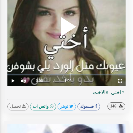
Play
ideo
Loaded
:
Progress
:
0%
0%
Current
0:00
/
Duration
1:00
Play
Unmute
Fullscreen
Time
#اختي
#الاخت
146
فيسبوك
تويتر
واتس اب
تحميل