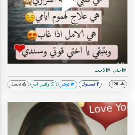
Play
ideo
#اختي
#الاخت
120
فيسبوك
تويتر
واتس اب
تحميل