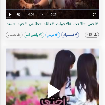
ideo
Loaded
:
Progress
:
0%
0%
Current
0:00
/
Duration
0:27
Play
Unmute
Fullscreen
Time
#اختي
#الاخت
#الاخوات
#عائلة
#عائلتي
#حنية
#سند
415
فيسبوك
تويتر
واتس اب
تحميل
Play