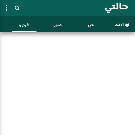
نص
صور
فيديو
الاخت