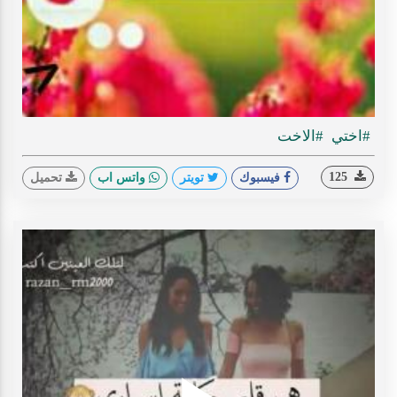
ideo
#اختي
#الاخت
125
فيسبوك
تويتر
واتس اب
تحميل