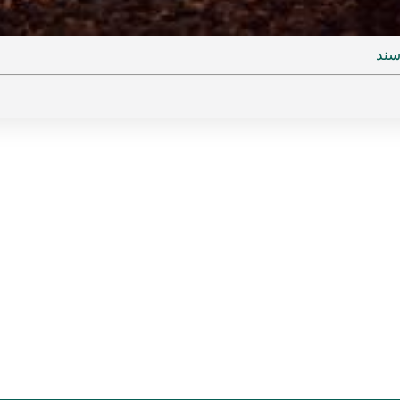
ideo
ند