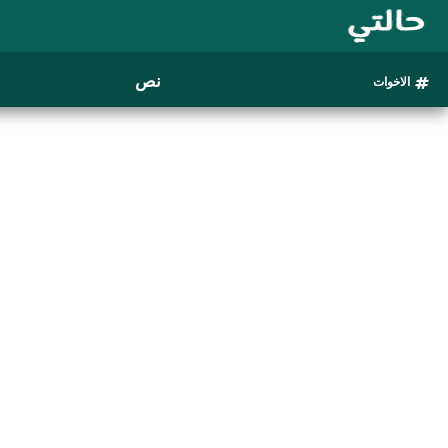
نص
الاخوات