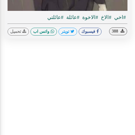
Play
#اخي
#الاخ
#الاخوة
#عائلة
#عائلتي
ideo
388
فيسبوك
تويتر
واتس اب
تحميل