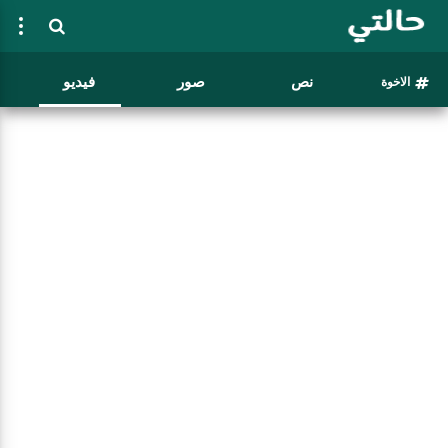
نص
صور
فيديو
الاخوة