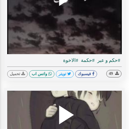
Play
ideo
#حكم و عبر
#حكمة
#الاخوة
49
فيسبوك
تويتر
واتس اب
تحميل