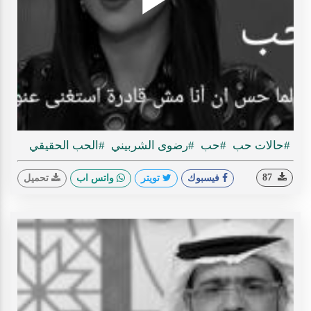
Play
ideo
#حالات حب
#حب
#رضوى الشربيني
#الحب الحقيقي
87
فيسبوك
تويتر
واتس اب
تحميل