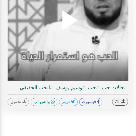
Play
ideo
#حالات حب
#حب
#وسيم يوسف
#الحب الحقيقي
71
فيسبوك
تويتر
واتس اب
تحميل