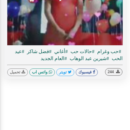
Play
ideo
#حب وغرام
#حالات حب
#أغاني
#فضل شاكر
#عيد
الحب
#شيرين عبد الوهاب
#العام الجديد
244
فيسبوك
تويتر
واتس اب
تحميل