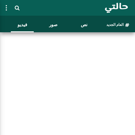
نص
صور
فيديو
العام الجديد