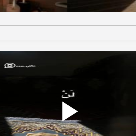
ideo
Play