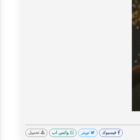
V
فيسبوك
تويتر
واتس اب
تحميل